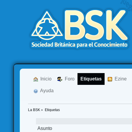
  Inicio
  Foro
Etiquetas
  Ezine
  Ayuda
La BSK
»
Etiquetas
Asunto