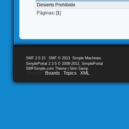
Desierto Prohibido
Páginas: [
1
]
SMF 2.0.15
|
SMF © 2013
,
Simple Machines
SimplePortal 2.3.5 © 2008-2012, SimplePortal
SMFSimple.com Theme | Skin Samp
Sitemap:
Boards
|
Topics
|
XML