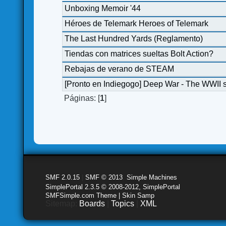
Unboxing Memoir '44
Héroes de Telemark Heroes of Telemark
The Last Hundred Yards (Reglamento)
Tiendas con matrices sueltas Bolt Action?
Rebajas de verano de STEAM
[Pronto en Indiegogo] Deep War - The WWII 
Páginas: [
1
]
SMF 2.0.15
|
SMF © 2013
,
Simple Machines
SimplePortal 2.3.5 © 2008-2012, SimplePortal
SMFSimple.com Theme | Skin Samp
Sitemap:
Boards
|
Topics
|
XML