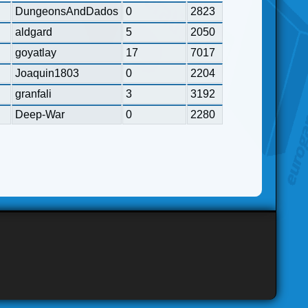
DungeonsAndDados
0
2823
aldgard
5
2050
goyatlay
17
7017
Joaquin1803
0
2204
granfali
3
3192
Deep-War
0
2280