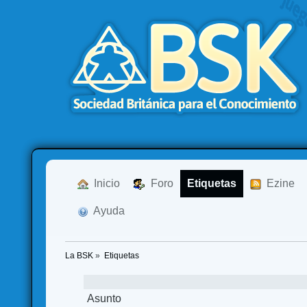
  Inicio
  Foro
Etiquetas
  Ezine
  Ayuda
La BSK
»
Etiquetas
Asunto