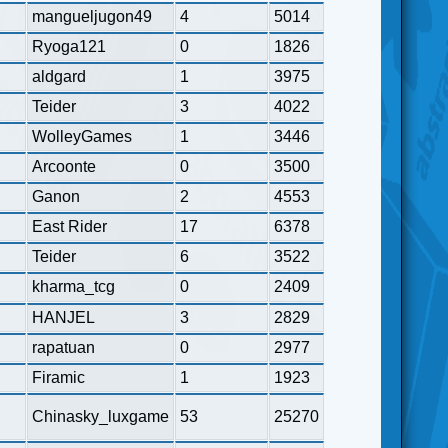
mangueljugon49
4
5014
Ryoga121
0
1826
aldgard
1
3975
Teider
3
4022
WolleyGames
1
3446
Arcoonte
0
3500
Ganon
2
4553
East Rider
17
6378
Teider
6
3522
kharma_tcg
0
2409
HANJEL
3
2829
rapatuan
0
2977
Firamic
1
1923
Chinasky_luxgame
53
25270