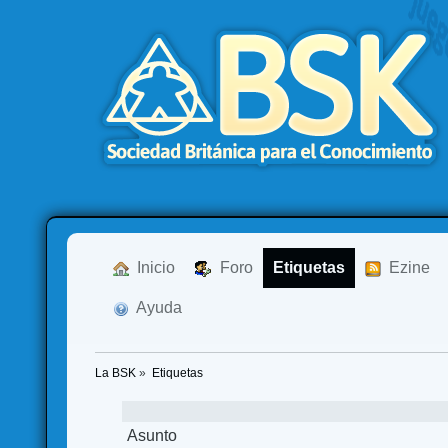
  Inicio
  Foro
Etiquetas
  Ezine
  Ayuda
La BSK
»
Etiquetas
Asunto