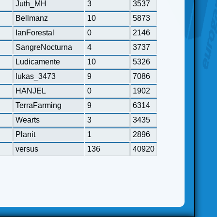
Juth_MH
3
3537
Bellmanz
10
5873
IanForestal
0
2146
SangreNocturna
4
3737
Ludicamente
10
5326
lukas_3473
9
7086
HANJEL
0
1902
TerraFarming
9
6314
Wearts
3
3435
Planit
1
2896
versus
136
40920