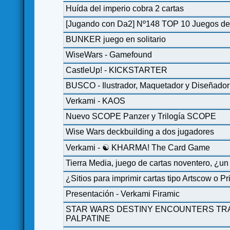
Huída del imperio cobra 2 cartas
[Jugando con Da2] Nº148 TOP 10 Juegos de
BUNKER juego en solitario
WiseWars - Gamefound
CastleUp! - KICKSTARTER
BUSCO - Ilustrador, Maquetador y Diseñado
Verkami - KAOS
Nuevo SCOPE Panzer y Trilogía SCOPE
Wise Wars deckbuilding a dos jugadores
Verkami - ☯ KHARMA! The Card Game
Tierra Media, juego de cartas noventero, ¿u
¿Sitios para imprimir cartas tipo Artscow o Pr
Presentación - Verkami Firamic
STAR WARS DESTINY ENCOUNTERS T
PALPATINE