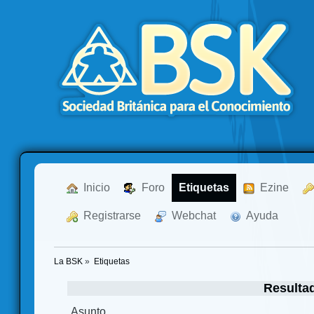
  Inicio
  Foro
Etiquetas
  Ezine
  Registrarse
  Webchat
  Ayuda
La BSK
»
Etiquetas
Resulta
Asunto