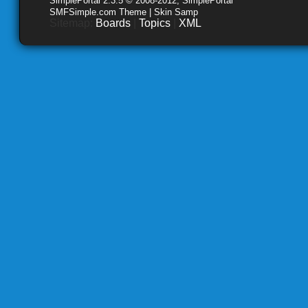
SimplePortal 2.3.5 © 2008-2012, SimplePortal
SMFSimple.com Theme | Skin Samp
Sitemap:
Boards
|
Topics
|
XML