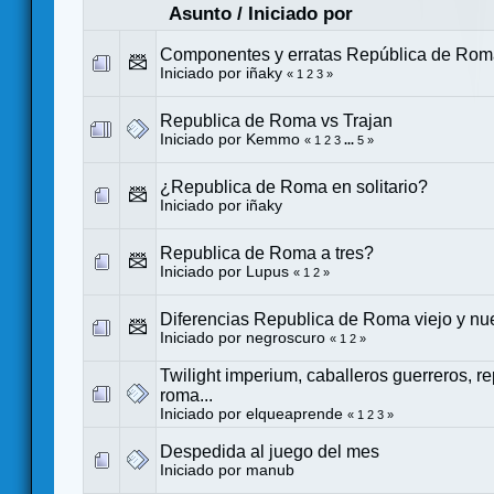
Asunto
/
Iniciado por
Componentes y erratas República de Ro
Iniciado por
iñaky
«
1
2
3
»
Republica de Roma vs Trajan
Iniciado por
Kemmo
«
1
2
3
...
5
»
¿Republica de Roma en solitario?
Iniciado por
iñaky
Republica de Roma a tres?
Iniciado por
Lupus
«
1
2
»
Diferencias Republica de Roma viejo y nu
Iniciado por
negroscuro
«
1
2
»
Twilight imperium, caballeros guerreros, r
roma...
Iniciado por
elqueaprende
«
1
2
3
»
Despedida al juego del mes
Iniciado por manub