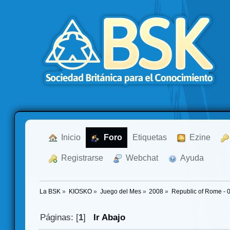
  Inicio
  Foro
Etiquetas
  Ezine
  Registrarse
  Webchat
  Ayuda
La BSK
»
KIOSKO
»
Juego del Mes
»
2008
»
Republic of Rome - 
Páginas: [
1
]
Ir Abajo