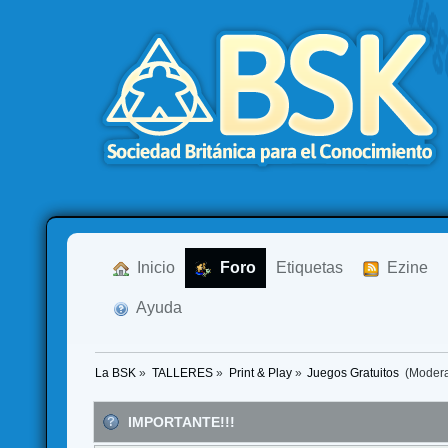
  Inicio
  Foro
Etiquetas
  Ezine
  Ayuda
La BSK
»
TALLERES
»
Print & Play
»
Juegos Gratuitos 
(Moder
IMPORTANTE!!!