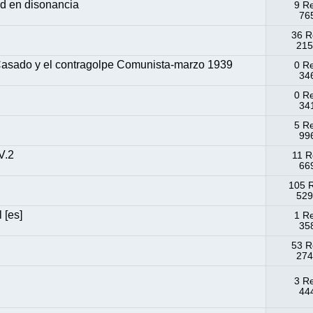
d en disonancia
9 R
765
36 R
215
 Casado y el contragolpe Comunista-marzo 1939
0 R
346
0 R
341
5 R
996
V.2
11 R
669
105 
529
 [es]
1 R
358
53 R
274
3 R
444