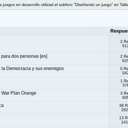
 juegos en desarrollo utilizad el subforo "Diseñando un juego" en Talle
Respue
2 R
512
 para dos personas [es]
2 R
629
e la Democracia y sus enemigos
5 R
542
1 R
376
ar War Plan Orange
3 R
605
ca
38 R
282
13 R
141