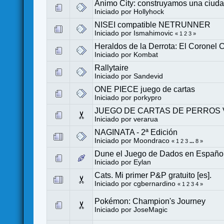
Animo City: construyamos una ciuda
Iniciado por
Hollyhock
NISEI compatible NETRUNNER
Iniciado por
Ismahimovic
«
1
2
3
»
Heraldos de la Derrota: El Coronel
Iniciado por
Kombat
Rallytaire
Iniciado por
Sandevid
ONE PIECE juego de cartas
Iniciado por
porkypro
JUEGO DE CARTAS DE PERROS 
Iniciado por verarua
NAGINATA - 2ª Edición
Iniciado por
Moondraco
«
1
2
3
...
8
»
Dune el Juego de Dados en Español
Iniciado por
Eylan
Cats. Mi primer P&P gratuito [es].
Iniciado por
cgbernardino
«
1
2
3
4
»
Pokémon: Champion's Journey
Iniciado por
JoseMagic