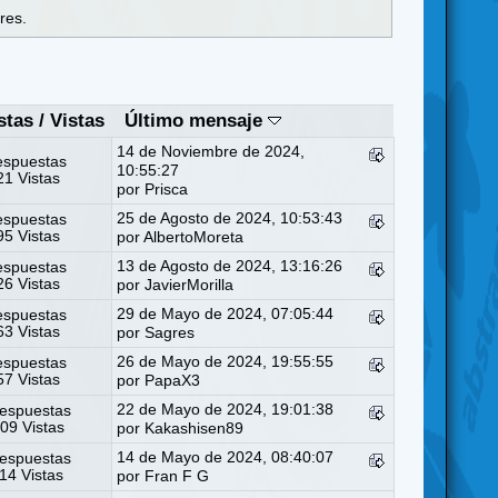
res.
stas
/
Vistas
Último mensaje
14 de Noviembre de 2024,
espuestas
10:55:27
1 Vistas
por
Prisca
25 de Agosto de 2024, 10:53:43
espuestas
5 Vistas
por
AlbertoMoreta
13 de Agosto de 2024, 13:16:26
espuestas
6 Vistas
por
JavierMorilla
29 de Mayo de 2024, 07:05:44
espuestas
3 Vistas
por
Sagres
26 de Mayo de 2024, 19:55:55
espuestas
7 Vistas
por
PapaX3
22 de Mayo de 2024, 19:01:38
espuestas
09 Vistas
por
Kakashisen89
14 de Mayo de 2024, 08:40:07
espuestas
14 Vistas
por
Fran F G