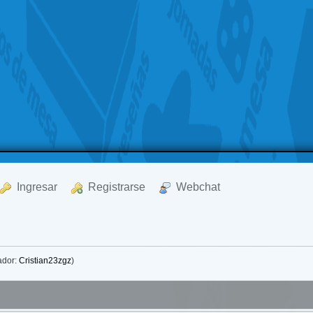
  Ingresar
  Registrarse
  Webchat
ador:
Cristian23zgz
)