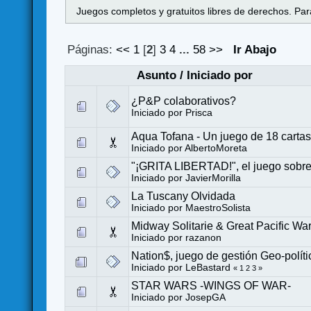
Juegos completos y gratuitos libres de derechos. Para
Páginas:
<<
1
[
2
]
3
4
...
58
>>
Ir Abajo
Asunto
/
Iniciado por
¿P&P colaborativos?
Iniciado por
Prisca
Aqua Tofana - Un juego de 18 cartas
Iniciado por
AlbertoMoreta
"¡GRITA LIBERTAD!", el juego sobr
Iniciado por
JavierMorilla
La Tuscany Olvidada
Iniciado por
MaestroSolista
Midway Solitarie & Great Pacific W
Iniciado por
razanon
Nation$, juego de gestión Geo-políti
Iniciado por
LeBastard
«
1
2
3
»
STAR WARS -WINGS OF WAR-
Iniciado por
JosepGA