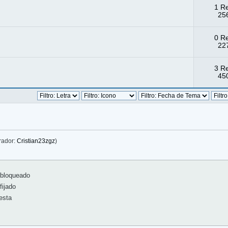
1 R
256
0 R
227
3 R
450
rador:
Cristian23zgz
)
bloqueado
ijado
esta