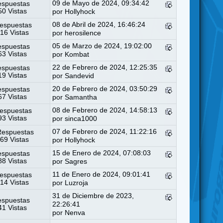
09 de Mayo de 2024, 09:34:42
espuestas
0 Vistas
por
Hollyhock
08 de Abril de 2024, 16:46:24
espuestas
16 Vistas
por
herosilence
05 de Marzo de 2024, 19:02:00
espuestas
3 Vistas
por
Kombat
22 de Febrero de 2024, 12:25:35
espuestas
9 Vistas
por
Sandevid
20 de Febrero de 2024, 03:50:29
espuestas
7 Vistas
por
Samantha
08 de Febrero de 2024, 14:58:13
espuestas
3 Vistas
por
sinca1000
07 de Febrero de 2024, 11:22:16
Respuestas
69 Vistas
por
Hollyhock
15 de Enero de 2024, 07:08:03
espuestas
8 Vistas
por
Sagres
11 de Enero de 2024, 09:01:41
espuestas
14 Vistas
por
Luzroja
31 de Diciembre de 2023,
espuestas
22:26:41
1 Vistas
por
Nenva