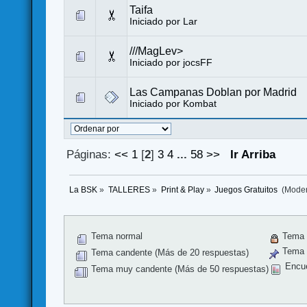
Taifa
Iniciado por
Lar
///MagLev>
Iniciado por
jocsFF
Las Campanas Doblan por Madrid
Iniciado por
Kombat
Páginas:
<<
1
[
2
]
3
4
...
58
>>
Ir Arriba
La BSK
»
TALLERES
»
Print & Play
»
Juegos Gratuitos 
(Mode
Tema normal
Tema 
Tema f
Tema candente (Más de 20 respuestas)
Encu
Tema muy candente (Más de 50 respuestas)