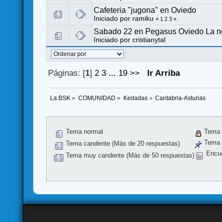
Cafeteria "jugona" en Oviedo
Iniciado por
ramiku
«
1
2
3
»
Sabado 22 en Pegasus Oviedo La no
Iniciado por
cristianytal
Páginas: [
1
]
2
3
...
19
>>
Ir Arriba
La BSK
»
COMUNIDAD
»
Kedadas
»
Cantabria-Asturias
Tema normal
Tema 
Tema f
Tema candente (Más de 20 respuestas)
Encu
Tema muy candente (Más de 50 respuestas)