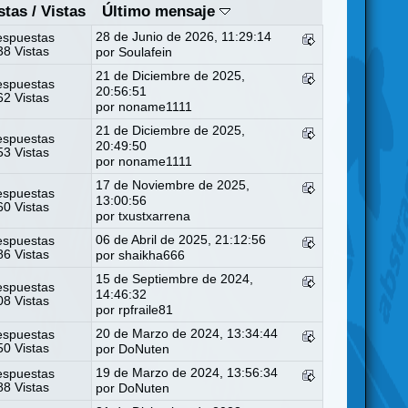
stas
/
Vistas
Último mensaje
28 de Junio de 2026, 11:29:14
espuestas
8 Vistas
por
Soulafein
21 de Diciembre de 2025,
espuestas
20:56:51
2 Vistas
por
noname1111
21 de Diciembre de 2025,
espuestas
20:49:50
3 Vistas
por
noname1111
17 de Noviembre de 2025,
espuestas
13:00:56
0 Vistas
por
txustxarrena
06 de Abril de 2025, 21:12:56
espuestas
6 Vistas
por
shaikha666
15 de Septiembre de 2024,
espuestas
14:46:32
8 Vistas
por
rpfraile81
20 de Marzo de 2024, 13:34:44
espuestas
0 Vistas
por
DoNuten
19 de Marzo de 2024, 13:56:34
espuestas
8 Vistas
por
DoNuten