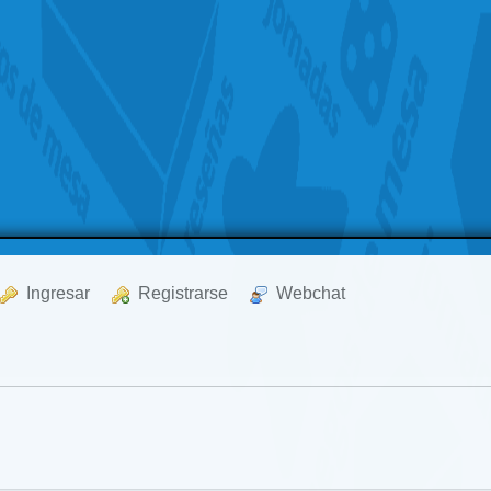
  Ingresar
  Registrarse
  Webchat