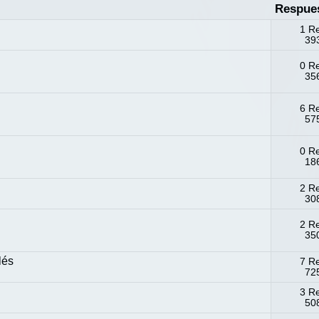
Respue
1 R
393
0 R
356
6 R
575
0 R
186
2 R
308
2 R
350
lés
7 R
725
3 R
508