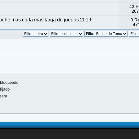
43 R
267
che mas corta mas larga de juegos 2019
0 R
471
bloqueado
ijado
esta