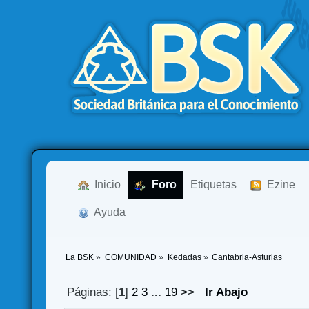
  Inicio
  Foro
Etiquetas
  Ezine
  Ayuda
La BSK
»
COMUNIDAD
»
Kedadas
»
Cantabria-Asturias
Páginas: [
1
]
2
3
...
19
>>
Ir Abajo