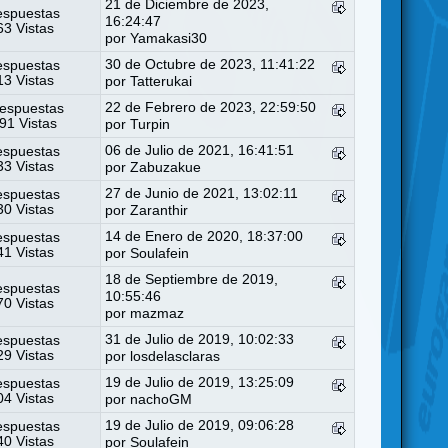
21 de Diciembre de 2023,
espuestas
16:24:47
3 Vistas
por
Yamakasi30
30 de Octubre de 2023, 11:41:22
espuestas
3 Vistas
por
Tatterukai
22 de Febrero de 2023, 22:59:50
espuestas
91 Vistas
por
Turpin
06 de Julio de 2021, 16:41:51
espuestas
3 Vistas
por
Zabuzakue
27 de Junio de 2021, 13:02:11
espuestas
0 Vistas
por
Zaranthir
14 de Enero de 2020, 18:37:00
espuestas
1 Vistas
por
Soulafein
18 de Septiembre de 2019,
espuestas
10:55:46
0 Vistas
por
mazmaz
31 de Julio de 2019, 10:02:33
espuestas
9 Vistas
por
losdelasclaras
19 de Julio de 2019, 13:25:09
espuestas
4 Vistas
por
nachoGM
19 de Julio de 2019, 09:06:28
espuestas
0 Vistas
por
Soulafein