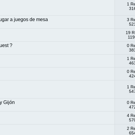
1 R
316
ugar a juegos de mesa
3 R
521
19 R
119
uest ?
0 R
383
1 R
463
0 R
424
1 R
547
y Gijón
0 R
472
4 R
570
2 R
654