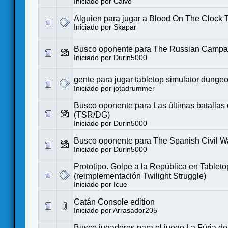
Iniciado por
Calvo
Alguien para jugar a Blood On The Clock 
Iniciado por
Skapar
Busco oponente para The Russian Campa
Iniciado por
Durin5000
gente para jugar tabletop simulator dunge
Iniciado por
jotadrummer
Busco oponente para Las últimas batallas
(TSR/DG)
Iniciado por
Durin5000
Busco oponente para The Spanish Civil W
Iniciado por
Durin5000
Prototipo. Golpe a la República en Tableto
(reimplementación Twilight Struggle)
Iniciado por
Icue
Catán Console edition
Iniciado por
Arrasador205
Busco jugadores para el juego La Fúria de