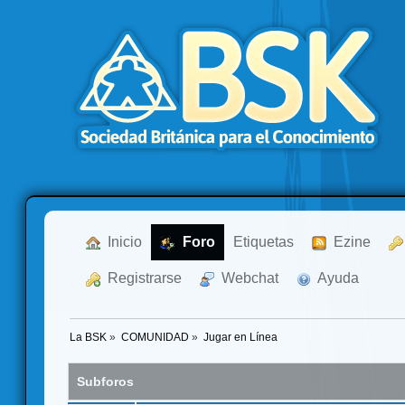
  Inicio
  Foro
Etiquetas
  Ezine
  Registrarse
  Webchat
  Ayuda
La BSK
»
COMUNIDAD
»
Jugar en Línea
Subforos