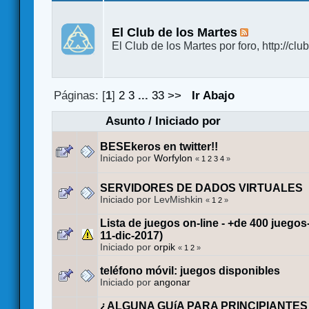
El Club de los Martes
El Club de los Martes por foro, http://cl
Páginas: [
1
]
2
3
...
33
>>
Ir Abajo
Asunto
/
Iniciado por
BESEkeros en twitter!!
Iniciado por
Worfylon
«
1
2
3
4
»
SERVIDORES DE DADOS VIRTUALES
Iniciado por LevMishkin
«
1
2
»
Lista de juegos on-line - +de 400 juegos
11-dic-2017)
Iniciado por
orpik
«
1
2
»
teléfono móvil: juegos disponibles
Iniciado por
angonar
¿ALGUNA GUíA PARA PRINCIPIANTES