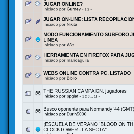
JUGAR ONLINE?
Iniciado por
Gurney
«
1
2
»
JUGAR ON-LINE: LISTA RECOPILACIO
Iniciado por
Nikita
MODO FUNCIONAMIENTO SUBFORO J
LINEA
Iniciado por
Wkr
HERRAMIENTA EN FIREFOX PARA JU
Iniciado por marioaguila
WEBS ONLINE CONTRA PC. LISTADO
Iniciado por
Biblio
THE RUSSIAN CAMPAIGN, jugadores
Iniciado por
ppglaf
«
1
2
3
...
11
»
Busco oponente para Normandy '44 (GMT
Iniciado por
Durin5000
¡ESCUELA DE VERANO "BLOOD ON TH
CLOCKTOWER - LA SECTA"