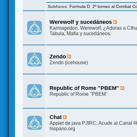
Subforos
:
Formula D
,
2º torneo al Combat 
Werewolf y sucedáneos
Karmagedon, Werewolf, ¿Adoras a Cthu
Tabula, Mafia y sucedáneos.
Zendo
Zendo (icehouse)
Republic of Rome "PBEM"
Republic of Rome "PBEM"
Chat
Applet de java PJIRC. Acude al Canal #b
hispano.org