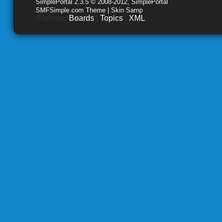
SimplePortal 2.3.5 © 2008-2012, SimplePortal
SMFSimple.com Theme | Skin Samp
Sitemap:
Boards
|
Topics
|
XML