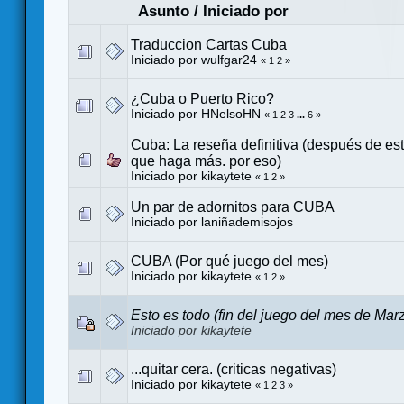
Asunto
/
Iniciado por
Traduccion Cartas Cuba
Iniciado por
wulfgar24
«
1
2
»
¿Cuba o Puerto Rico?
Iniciado por
HNelsoHN
«
1
2
3
...
6
»
Cuba: La reseña definitiva (después de est
que haga más. por eso)
Iniciado por kikaytete
«
1
2
»
Un par de adornitos para CUBA
Iniciado por
laniñademisojos
CUBA (Por qué juego del mes)
Iniciado por kikaytete
«
1
2
»
Esto es todo (fin del juego del mes de Mar
Iniciado por kikaytete
...quitar cera. (criticas negativas)
Iniciado por kikaytete
«
1
2
3
»