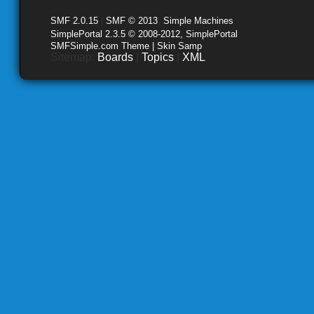
SMF 2.0.15
|
SMF © 2013
,
Simple Machines
SimplePortal 2.3.5 © 2008-2012, SimplePortal
SMFSimple.com Theme | Skin Samp
Sitemap:
Boards
|
Topics
|
XML