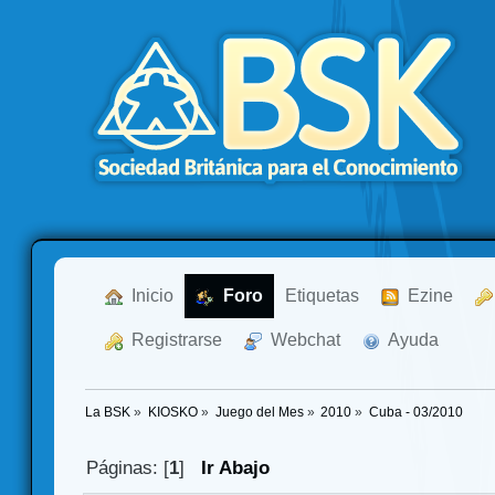
  Inicio
  Foro
Etiquetas
  Ezine
  Registrarse
  Webchat
  Ayuda
La BSK
»
KIOSKO
»
Juego del Mes
»
2010
»
Cuba - 03/2010
Páginas: [
1
]
Ir Abajo