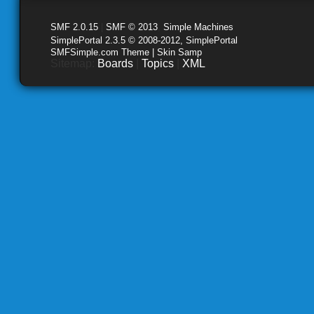
SMF 2.0.15
|
SMF © 2013
,
Simple Machines
SimplePortal 2.3.5 © 2008-2012, SimplePortal
SMFSimple.com Theme | Skin Samp
Sitemap:
Boards
|
Topics
|
XML