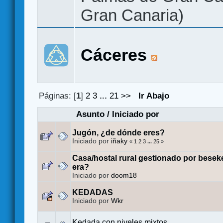
Gran Canaria)
Cáceres
Páginas: [
1
]
2
3
...
21
>>
Ir Abajo
Asunto
/
Iniciado por
Jugón, ¿de dónde eres?
Iniciado por
iñaky
«
1
2
3
...
25
»
Casa/hostal rural gestionado por bese
era?
Iniciado por
doom18
KEDADAS
Iniciado por
Wkr
Kedada con niveles mixtos