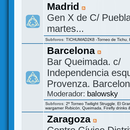
Madrid
Gen X de C/ Puebla
martes...
Subforos
:
TICHUMAD2K8 -Torneo de Tichu
,
Barcelona
Bar Queimada. c/
Independencia esq
Provenza. Barcelon
Moderador:
balowsky
Subforos
:
2º Torneo Twilight Struggle
,
El Gra
wargamer Rvbicón
,
Queimada
,
Firefly drinks
Zaragoza