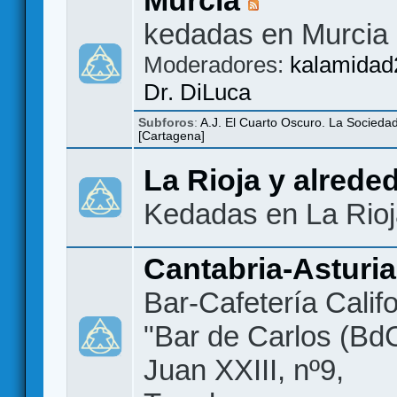
kedadas en Murcia
Moderadores:
kalamidad
Dr. DiLuca
Subforos
:
A.J. El Cuarto Oscuro. La Socieda
[Cartagena]
La Rioja y alrede
Kedadas en La Rio
Cantabria-Asturi
Bar-Cafetería Califo
"Bar de Carlos (BdC
Juan XXIII, nº9,