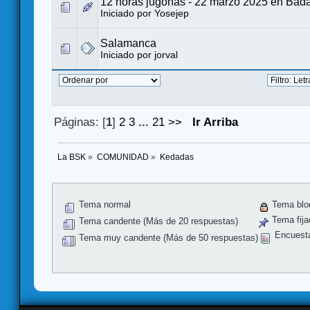
12 horas jugonas - 22 marzo 2025 en Bad
Iniciado por
Yosejep
Salamanca
Iniciado por
jorval
Páginas: [
1
]
2
3
...
21
>>
Ir Arriba
La BSK
»
COMUNIDAD
»
Kedadas
Tema normal
Tema blo
Tema fija
Tema candente (Más de 20 respuestas)
Encuest
Tema muy candente (Más de 50 respuestas)