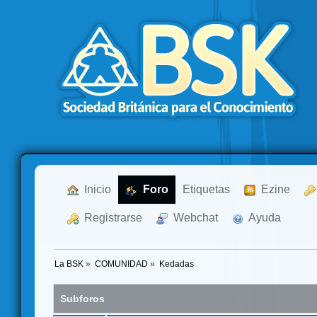
  Inicio
  Foro
Etiquetas
  Ezine
  Registrarse
  Webchat
  Ayuda
La BSK
»
COMUNIDAD
»
Kedadas
Subforos