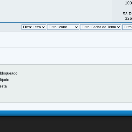
100
53 R
326
bloqueado
ijado
esta