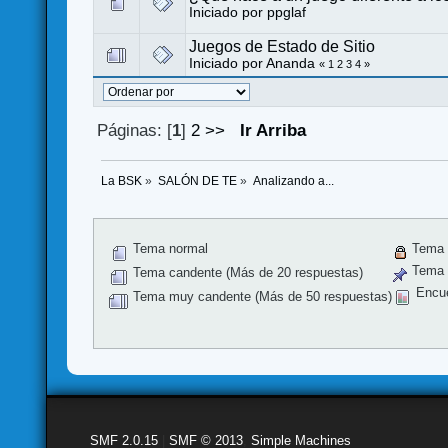
Iniciado por
ppglaf
Juegos de Estado de Sitio
Iniciado por
Ananda
«
1
2
3
4
»
Páginas: [
1
]
2
>>
Ir Arriba
La BSK
»
SALÓN DE TE
»
Analizando a...
Tema normal
Tema 
Tema f
Tema candente (Más de 20 respuestas)
Encu
Tema muy candente (Más de 50 respuestas)
SMF 2.0.15
|
SMF © 2013
,
Simple Machines