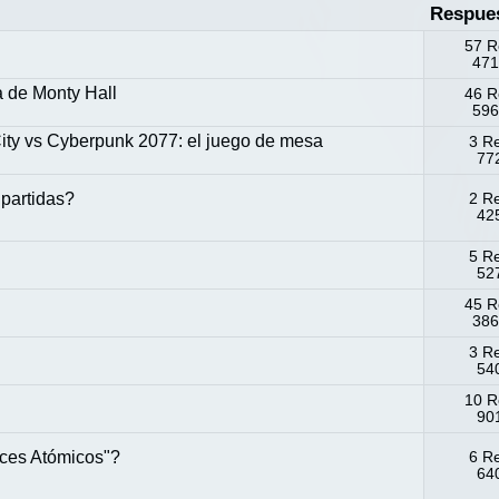
Respue
57 R
471
a de Monty Hall
46 R
596
ity vs Cyberpunk 2077: el juego de mesa
3 R
772
 partidas?
2 R
425
5 R
527
?
45 R
386
3 R
540
10 R
90
aces Atómicos"?
6 R
640