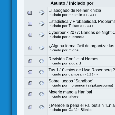
Asunto
/
Iniciado por
El abogado de Reiner Knizia
Iniciado por
mr.smile
«
1
2
3
4
»
Estadística y Probabilidad. Problem
Iniciado por
Tulkas
«
1
2
3
4
»
Cyberpunk 2077: Bandas de Night C
Iniciado por
queroscia
¿Alguna forma fácil de organizar las
Iniciado por
mighel
Revisión Conflict of Heroes
Iniciado por
aldgard
Tus 1-10 estos de Uwe Rosenberg 
Iniciado por
damosan
«
1
2
3
4
»
Sobre juegos "Sandbox"
Iniciado por
morannon (salpikaespuma)
Meterle mano a Haníbal
Iniciado por
jakare
¿Merece la pena el Fallout sin "Enl
Iniciado por
Gañán Biónico