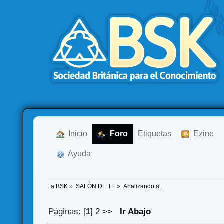
  Inicio
  Foro
Etiquetas
  Ezine
  Ayuda
La BSK
»
SALÓN DE TE
»
Analizando a...
Páginas: [
1
]
2
>>
Ir Abajo