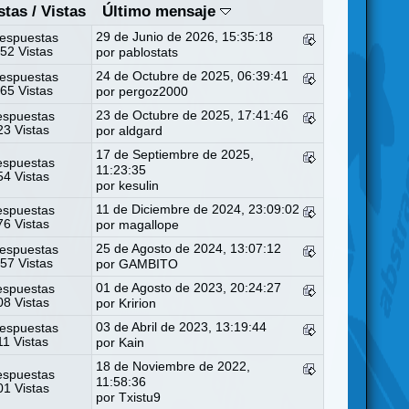
stas
/
Vistas
Último mensaje
29 de Junio de 2026, 15:35:18
espuestas
52 Vistas
por
pablostats
24 de Octubre de 2025, 06:39:41
espuestas
65 Vistas
por
pergoz2000
23 de Octubre de 2025, 17:41:46
espuestas
3 Vistas
por
aldgard
17 de Septiembre de 2025,
espuestas
11:23:35
4 Vistas
por
kesulin
11 de Diciembre de 2024, 23:09:02
espuestas
6 Vistas
por
magallope
25 de Agosto de 2024, 13:07:12
espuestas
57 Vistas
por
GAMBITO
01 de Agosto de 2023, 20:24:27
espuestas
8 Vistas
por
Kririon
03 de Abril de 2023, 13:19:44
espuestas
11 Vistas
por
Kain
18 de Noviembre de 2022,
espuestas
11:58:36
1 Vistas
por
Txistu9