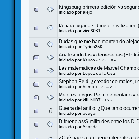
Kingsburg primera edición vs segun
Iniciado por
alejo
IA para jugar a sid meier civilization
Iniciado por
vica8081
Dudas que me han mantenido alejado
Iniciado por
Tyrion250
Analizando las videoreseñas (El Orá
Iniciado por
Ksuco
«
1
2
3
...
9
»
Las matemáticas de Marvel Champi
Iniciado por
Lopez de la Osa
Stephan Feld, ¿creador de malos ju
Iniciado por
hemp
«
1
2
3
...
21
»
Mejores juegos Reimplementados/r
Iniciado por
kill_bill87
«
1
2
»
Guerra del anillo: ¿Que tanto ocurr
Iniciado por
edugon
Diferencias/Similitudes entre los D
Iniciado por
Ananda
¿Qué hace a un juego diferente a l