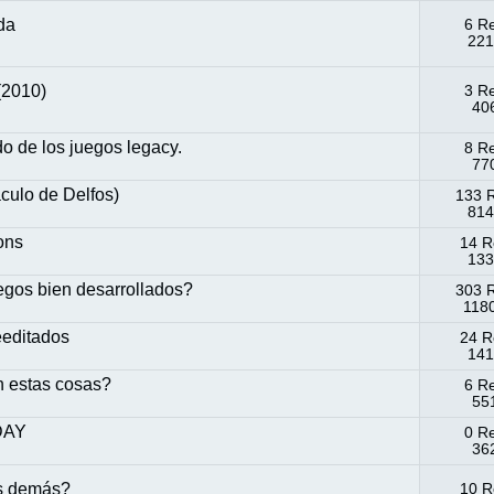
da
6 R
221
 (2010)
3 R
406
 de los juegos legacy.
8 R
770
culo de Delfos)
133 
814
ons
14 R
133
egos bien desarrollados?
303 
1180
eeditados
24 R
141
en estas cosas?
6 R
551
-DAY
0 R
362
os demás?
10 R