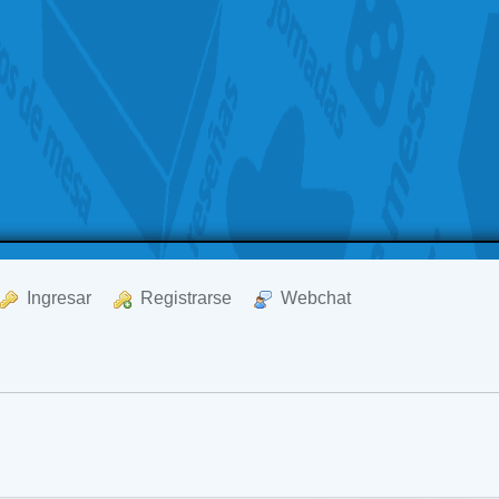
  Ingresar
  Registrarse
  Webchat