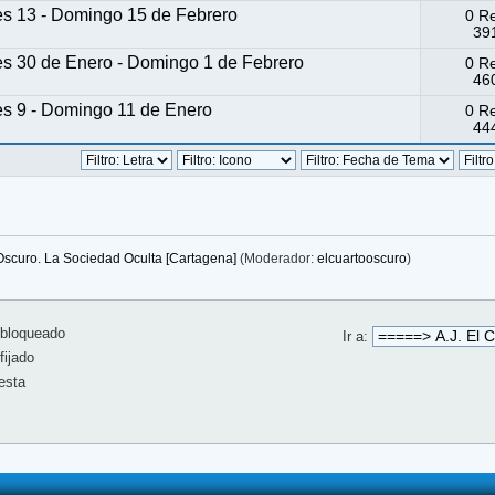
es 13 - Domingo 15 de Febrero
0 R
391
es 30 de Enero - Domingo 1 de Febrero
0 R
460
es 9 - Domingo 11 de Enero
0 R
444
 Oscuro. La Sociedad Oculta [Cartagena]
(Moderador:
elcuartooscuro
)
bloqueado
Ir a:
ijado
esta