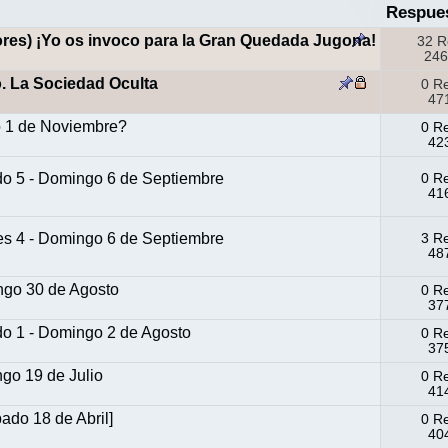
Respue
res) ¡Yo os invoco para la Gran Quedada Jugona!
32 R
246
o. La Sociedad Oculta
0 R
471
o 1 de Noviembre?
0 R
423
do 5 - Domingo 6 de Septiembre
0 R
416
es 4 - Domingo 6 de Septiembre
3 R
487
ngo 30 de Agosto
0 R
377
do 1 - Domingo 2 de Agosto
0 R
375
go 19 de Julio
0 R
414
ado 18 de Abril]
0 R
404