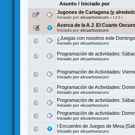
Asunto
/
Iniciado por
Jugones de Cartagena (y alrededo
Iniciado por
elcuartooscuro
«
1
2
3
»
Acerca de la A.J. El Cuarto Oscur
Iniciado por
elcuartooscuro
¿Juegas con nosotros este Doming
Iniciado por
elcuartooscuro
Programación de actividades: Sába
Iniciado por
elcuartooscuro
Programación de Actividades: Viern
Iniciado por
elcuartooscuro
Programación de Actividades: Domi
Iniciado por
elcuartooscuro
Programación de actividades: Sába
Iniciado por
elcuartooscuro
Programación de actividades: Domin
Iniciado por
elcuartooscuro
I Encuentro de Juegos de Mesa [Sáb
Iniciado por
elcuartooscuro