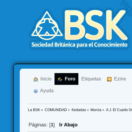
  Inicio
  Foro
Etiquetas
  Ezine
  Ayuda
La BSK
»
COMUNIDAD
»
Kedadas
»
Murcia
»
A.J. El Cuarto 
Páginas: [
1
]
Ir Abajo