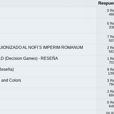
Respue
0 R
466
0 R
330
7 R
507
UIONIZADO AL NOFI´S IMPERIM ROMANUM
2 R
563
 (Decision Games) - RESEÑA
1 R
701
eseña)
9 R
139
 and Colors
3 R
784
2 R
684
0 R
640
56 R