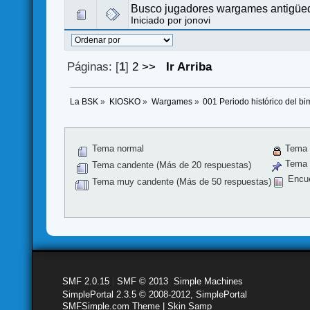
Busco jugadores wargames antigüed
Iniciado por
jonovi
Páginas: [
1
]
2
>>
Ir Arriba
La BSK
»
KIOSKO
»
Wargames
»
001 Periodo histórico del bi
Tema normal
Tema 
Tema f
Tema candente (Más de 20 respuestas)
Encu
Tema muy candente (Más de 50 respuestas)
SMF 2.0.15
|
SMF © 2013
,
Simple Machines
SimplePortal 2.3.5 © 2008-2012, SimplePortal
SMFSimple.com Theme | Skin Samp