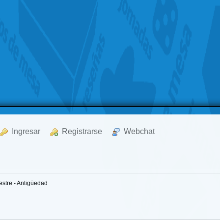
  Ingresar
  Registrarse
  Webchat
estre - Antigüedad