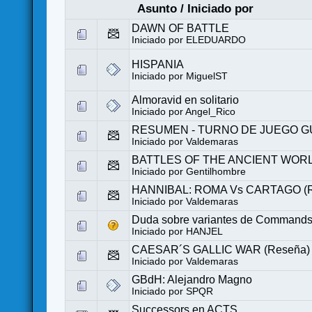
Asunto
/
Iniciado por
DAWN OF BATTLE
Iniciado por
ELEDUARDO
HISPANIA
Iniciado por
MiguelST
Almoravid en solitario
Iniciado por
Angel_Rico
RESUMEN - TURNO DE JUEGO G
Iniciado por
Valdemaras
BATTLES OF THE ANCIENT WORLD
Iniciado por
Gentilhombre
HANNIBAL: ROMA Vs CARTAGO (R
Iniciado por
Valdemaras
Duda sobre variantes de Commands
Iniciado por
HANJEL
CAESAR´S GALLIC WAR (Reseña)
Iniciado por
Valdemaras
GBdH: Alejandro Magno
Iniciado por
SPQR
Successors en ACTS