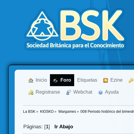
  Inicio
  Foro
Etiquetas
  Ezine
  Registrarse
  Webchat
  Ayuda
La BSK
»
KIOSKO
»
Wargames
»
008 Periodo histórico del bimestr
Páginas: [
1
]
Ir Abajo