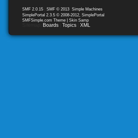
SMF 2.0.15
|
SMF © 2013
,
Simple Machines
SimplePortal 2.3.5 © 2008-2012, SimplePortal
SMFSimple.com Theme | Skin Samp
Sitemap:
Boards
|
Topics
|
XML