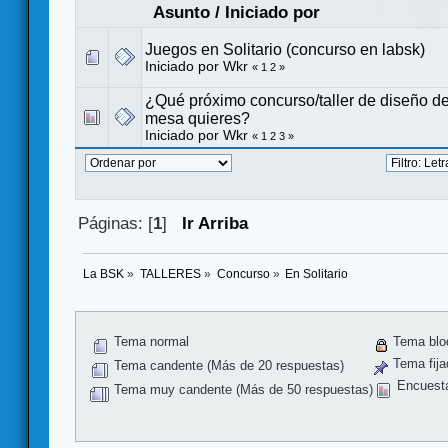
Asunto
/
Iniciado por
Juegos en Solitario (concurso en labsk)
Iniciado por
Wkr
«
1
2
»
¿Qué próximo concurso/taller de diseño d
mesa quieres?
Iniciado por
Wkr
«
1
2
3
»
Páginas: [
1
]
Ir Arriba
La BSK
»
TALLERES
»
Concurso
»
En Solitario
Tema normal
Tema blo
Tema fija
Tema candente (Más de 20 respuestas)
Encuest
Tema muy candente (Más de 50 respuestas)