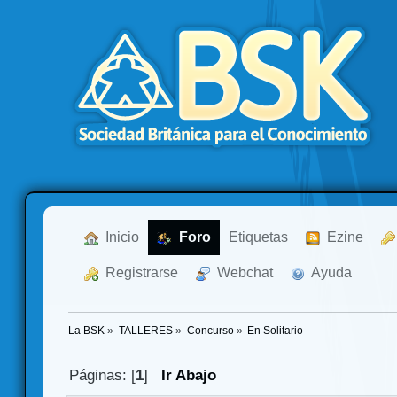
  Inicio
  Foro
Etiquetas
  Ezine
  Registrarse
  Webchat
  Ayuda
La BSK
»
TALLERES
»
Concurso
»
En Solitario
Páginas: [
1
]
Ir Abajo