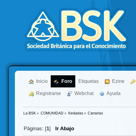
  Inicio
  Foro
Etiquetas
  Ezine
  Registrarse
  Webchat
  Ayuda
La BSK
»
COMUNIDAD
»
Kedadas
»
Canarias
Páginas: [
1
]
Ir Abajo