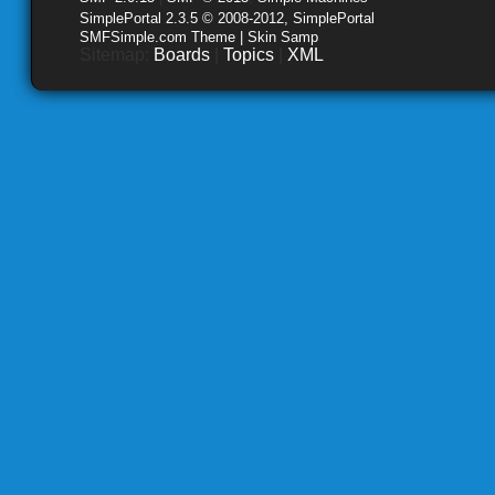
SimplePortal 2.3.5 © 2008-2012, SimplePortal
SMFSimple.com Theme | Skin Samp
Sitemap:
Boards
|
Topics
|
XML