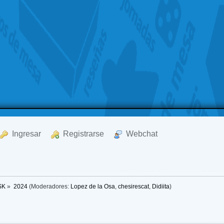
  Ingresar
  Registrarse
  Webchat
SK
»
2024
(Moderadores:
Lopez de la Osa
,
chesirescat
,
Didiita
)