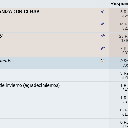
Respue
ANIZADOR CLBSK
5 R
428
14 R
822
24
23 R
139
7 R
639
amadas
0 R
386
9 R
525
de invierno (agradecimientos)
1 R
240
1 R
231
13 R
613
0 R
244