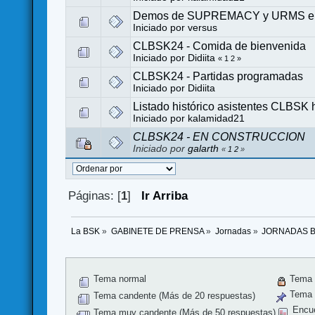
Demos de SUPREMACY y URMS e
Iniciado por
versus
CLBSK24 - Comida de bienvenida
Iniciado por
Didiita
«
1
2
»
CLBSK24 - Partidas programadas
Iniciado por
Didiita
Listado histórico asistentes CLBSK 
Iniciado por
kalamidad21
CLBSK24 - EN CONSTRUCCION
Iniciado por
galarth
«
1
2
»
Páginas: [
1
]
Ir Arriba
La BSK
»
GABINETE DE PRENSA
»
Jornadas
»
JORNADAS 
Tema normal
Tema 
Tema f
Tema candente (Más de 20 respuestas)
Encu
Tema muy candente (Más de 50 respuestas)