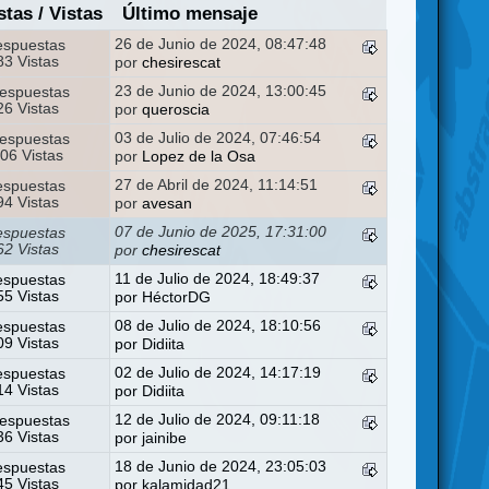
stas
/
Vistas
Último mensaje
26 de Junio de 2024, 08:47:48
espuestas
3 Vistas
por
chesirescat
23 de Junio de 2024, 13:00:45
espuestas
6 Vistas
por
queroscia
03 de Julio de 2024, 07:46:54
espuestas
06 Vistas
por
Lopez de la Osa
27 de Abril de 2024, 11:14:51
espuestas
4 Vistas
por
avesan
07 de Junio de 2025, 17:31:00
espuestas
2 Vistas
por
chesirescat
11 de Julio de 2024, 18:49:37
espuestas
5 Vistas
por
HéctorDG
08 de Julio de 2024, 18:10:56
espuestas
9 Vistas
por
Didiita
02 de Julio de 2024, 14:17:19
espuestas
4 Vistas
por
Didiita
12 de Julio de 2024, 09:11:18
espuestas
6 Vistas
por
jainibe
18 de Junio de 2024, 23:05:03
espuestas
5 Vistas
por
kalamidad21