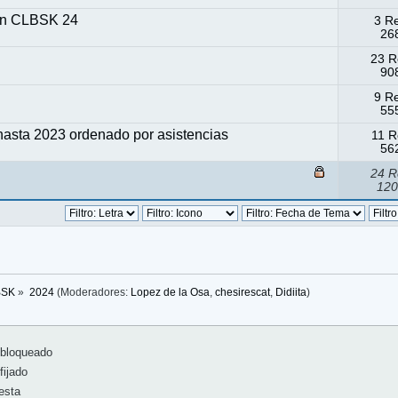
n CLBSK 24
3 R
268
23 R
908
9 R
555
hasta 2023 ordenado por asistencias
11 R
562
24 R
120
BSK
»
2024
(Moderadores:
Lopez de la Osa
,
chesirescat
,
Didiita
)
bloqueado
ijado
esta