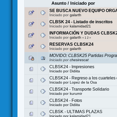
Asunto
/
Iniciado por
SE BUSCA NUEVO EQUIPO ORG
Iniciado por
galarth
CLBSK 24 - Listado de inscritos
Iniciado por
kalamidad21
INFORMACIÓN Y DUDAS CLBSK
Iniciado por
galarth
«
1
2
»
RESERVAS CLBSK24
Iniciado por
galarth
MOVIDO: CLBSK25 Partidas Progr
Iniciado por
chesirescat
CLBSK24 - Impresiones
Iniciado por
Didiita
CLBSK24 - Regreso a los cuarteles 
Iniciado por
Lopez de la Osa
CLBSK24 - Transporte Solidario
Iniciado por
kurumir
CLBSK24 - Fotos
Iniciado por
Didiita
CLBSK - ULTIMAS PLAZAS
Iniciado por
kalamidad21