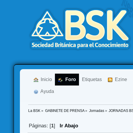
  Inicio
  Foro
Etiquetas
  Ezine
  Ayuda
La BSK
»
GABINETE DE PRENSA
»
Jornadas
»
JORNADAS B
Páginas: [
1
]
Ir Abajo