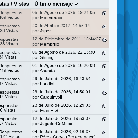
stas
/
Vistas
Último mensaje
05 de Agosto de 2026, 19:24:05
Respuestas
09 Vistas
por
Moondraco
20 de Abril de 2017, 14:55:14
espuestas
28 Vistas
por
Jsper
12 de Diciembre de 2011, 15:44:27
espuestas
33 Vistas
por
Membrillo
06 de Agosto de 2026, 22:13:30
espuestas
4 Vistas
por
Shiring
01 de Agosto de 2026, 16:20:08
Respuestas
49 Vistas
por
Ananda
29 de Julio de 2026, 16:43:54
espuestas
7 Vistas
por
houdini
29 de Julio de 2026, 14:50:01
espuestas
2 Vistas
por
Carquinyoli
23 de Julio de 2026, 12:29:03
espuestas
6 Vistas
por
Fran F G
12 de Julio de 2026, 19:53:37
espuestas
7 Vistas
por
JugadorDeMesa
04 de Julio de 2026, 02:16:37
Respuestas
127 Vistas
por
Pérez-Corvo (Proxegenetyc)