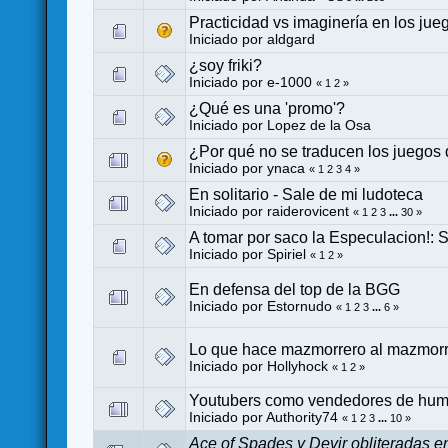
Practicidad vs imaginería en los ju
Iniciado por
aldgard
¿soy friki?
Iniciado por
e-1000
«
1
2
»
¿Qué es una 'promo'?
Iniciado por
Lopez de la Osa
¿Por qué no se traducen los juegos 
Iniciado por
ynaca
«
1
2
3
4
»
En solitario - Sale de mi ludoteca
Iniciado por
raiderovicent
«
1
2
3
...
30
»
A tomar por saco la Especulacion!: 
Iniciado por
Spiriel
«
1
2
»
En defensa del top de la BGG
Iniciado por
Estornudo
«
1
2
3
...
6
»
Lo que hace mazmorrero al mazmor
Iniciado por
Hollyhock
«
1
2
»
Youtubers como vendedores de hu
Iniciado por
Authority74
«
1
2
3
...
10
»
Ace of Spades y Devir obliteradas 