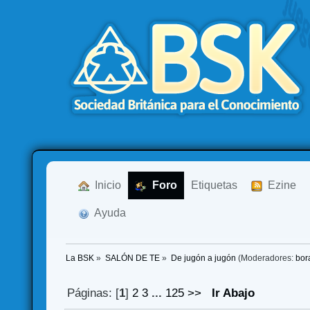
  Inicio
  Foro
Etiquetas
  Ezine
  Ayuda
La BSK
»
SALÓN DE TE
»
De jugón a jugón
(Moderadores:
bor
Páginas: [
1
]
2
3
...
125
>>
Ir Abajo