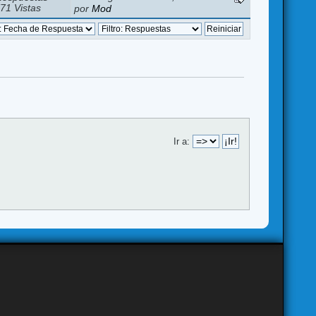
71 Vistas
por
Mod
Ir a: