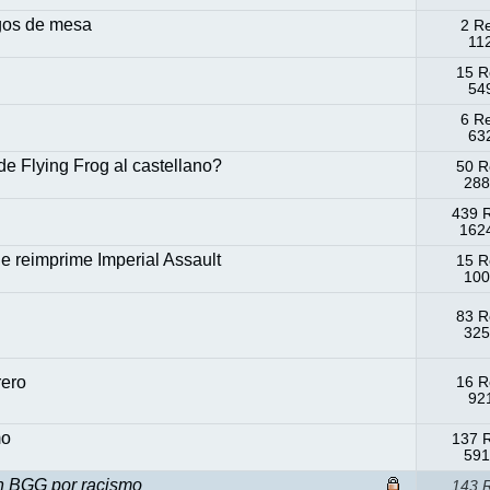
egos de mesa
2 R
11
15 R
549
6 R
632
de Flying Frog al castellano?
50 R
288
439 
1624
Se reimprime Imperial Assault
15 R
100
83 R
325
rero
16 R
921
mo
137 
591
en BGG por racismo
143 