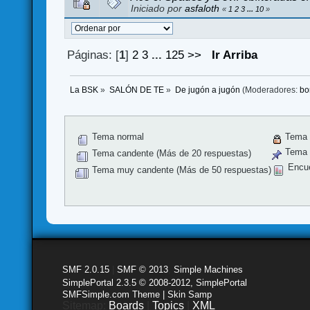
Iniciado por
asfaloth
«
1
2
3
...
10
»
Páginas: [
1
]
2
3
...
125
>>
Ir Arriba
La BSK
»
SALÓN DE TE
»
De jugón a jugón
(Moderadores:
bo
Tema normal
Tema 
Tema f
Tema candente (Más de 20 respuestas)
Encu
Tema muy candente (Más de 50 respuestas)
SMF 2.0.15
|
SMF © 2013
,
Simple Machines
SimplePortal 2.3.5 © 2008-2012, SimplePortal
SMFSimple.com Theme | Skin Samp
Sitemap:
Boards
|
Topics
|
XML