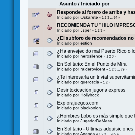
Asunto
/
Iniciado por
Responde al forero de arriba y ha
Iniciado por
Oskarete
«
1
2
3
...
84
»
RECOMIENDA TU "HILO IMPRES
Iniciado por
Jsper
«
1
2
3
»
¿El subforo de recomendados no
Iniciado por
estion
¿Ha envejecido mal Puerto Rico o lo
Iniciado por
herosilence
«
1
2
3
»
En Solitario: En el Punto de Mira
Iniciado por
raiderovicent
«
1
2
3
...
79
»
¿Te interesaría un trivial supervita
Iniciado por
queroscia
«
1
2
»
Desintoxicación jugona express
Iniciado por
Hollyhock
Explorajuegos.com
Iniciado por
blackonion
¿Hombres Lobo es más simple que M
Iniciado por
JugadorDeMesa
En Solitario - Ultimas adquisiciones
Iniciado por
Ananda
«
1
2
3
...
265
»