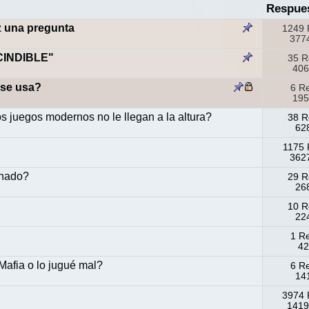
Respue
z una pregunta
1249 
3774
CINDIBLE"
35 R
406
 se usa?
6 R
195
s juegos modernos no le llegan a la altura?
38 R
628
1175 
3627
minado?
29 R
268
10 R
224
1 R
42
afia o lo jugué mal?
6 R
141
3974 
1419