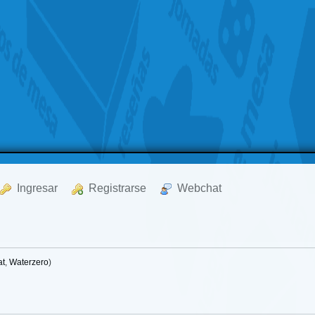
  Ingresar
  Registrarse
  Webchat
at
,
Waterzero
)