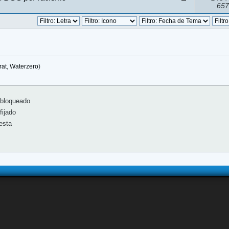
657
rat
,
Waterzero
)
bloqueado
ijado
esta