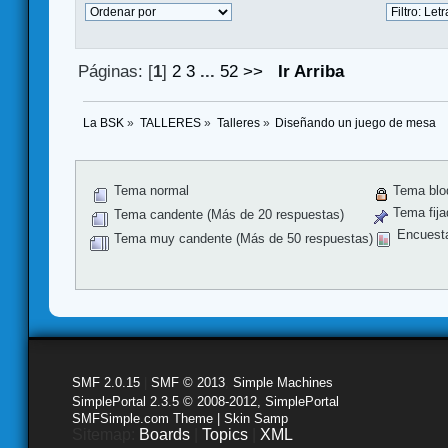
Páginas: [
1
]
2
3
...
52
>>
Ir Arriba
La BSK
»
TALLERES
»
Talleres
»
Diseñando un juego de mesa
Tema normal
Tema blo
Tema fija
Tema candente (Más de 20 respuestas)
Encuest
Tema muy candente (Más de 50 respuestas)
SMF 2.0.15
|
SMF © 2013
,
Simple Machines
SimplePortal 2.3.5 © 2008-2012, SimplePortal
SMFSimple.com Theme | Skin Samp
Sitemap:
Boards
|
Topics
|
XML