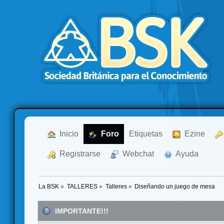
  Inicio
  Foro
Etiquetas
  Ezine
  Registrarse
  Webchat
  Ayuda
La BSK
»
TALLERES
»
Talleres
»
Diseñando un juego de mesa
IMPORTANTE!!!