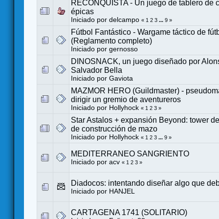
RECONQUISTA - Un juego de tablero de c
épicas
Iniciado por
delcampo
«
1
2
3
...
9
»
Fútbol Fantástico - Wargame táctico de fút
(Reglamento completo)
Iniciado por
gernosso
DINOSNACK, un juego diseñado por Alonso
Salvador Bella
Iniciado por
Gaviota
MAZMOR HERO (Guildmaster) - pseudoma
dirigir un gremio de aventureros
Iniciado por
Hollyhock
«
1
2
3
»
Star Astalos + expansión Beyond: tower def
de construcción de mazo
Iniciado por
Hollyhock
«
1
2
3
...
9
»
MEDITERRANEO SANGRIENTO
Iniciado por
acv
«
1
2
3
»
Diadocos: intentando diseñar algo que debe
Iniciado por
HANJEL
CARTAGENA 1741 (SOLITARIO)