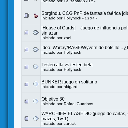
Iniciado por
Felisanta88
«
1
2
»
Sorgindu, CCG PnP de fantasía faérica [dia
Iniciado por
Hollyhock
«
1
2
3
4
»
[House of Cards] – Juego de influencia polí
sin azar
Iniciado por
xoel
Idea: Warcry/RAGE/Wyvern de bolsillo... ¿
Iniciado por
Hollyhock
Testeo alfa vs testeo beta
Iniciado por
Hollyhock
BUNKER juego en solitario
Iniciado por
aldgard
Objetivo 30
Iniciado por
Rafael Guarinos
WARCHIEF, EL ASEDIO (juego de cartas, c
mazos, 1vs1)
Iniciado por
zareck