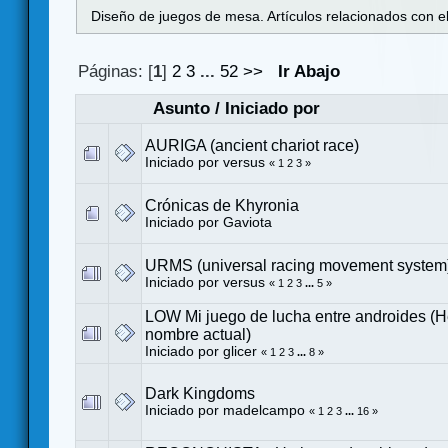
Diseño de juegos de mesa. Artículos relacionados con e
Páginas: [
1
]
2
3
...
52
>>
Ir Abajo
Asunto
/
Iniciado por
AURIGA (ancient chariot race)
Iniciado por
versus
«
1
2
3
»
Crónicas de Khyronia
Iniciado por
Gaviota
URMS (universal racing movement system
Iniciado por
versus
«
1
2
3
...
5
»
LOW Mi juego de lucha entre androides 
nombre actual)
Iniciado por
glicer
«
1
2
3
...
8
»
Dark Kingdoms
Iniciado por
madelcampo
«
1
2
3
...
16
»