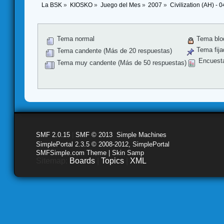
La BSK
»
KIOSKO
»
Juego del Mes
»
2007
»
Civilization (AH) - 
Tema normal
Tema blo
Tema fija
Tema candente (Más de 20 respuestas)
Encuest
Tema muy candente (Más de 50 respuestas)
SMF 2.0.15
|
SMF © 2013
,
Simple Machines
SimplePortal 2.3.5 © 2008-2012, SimplePortal
SMFSimple.com Theme | Skin Samp
Sitemap:
Boards
|
Topics
|
XML