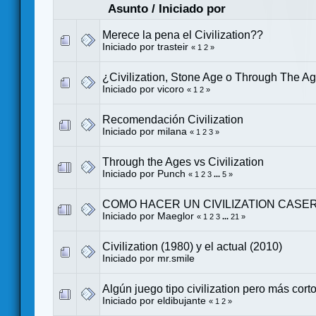
Asunto
/
Iniciado por
Merece la pena el Civilization??
Iniciado por
trasteir
«
1
2
»
¿Civilization, Stone Age o Through The A
Iniciado por
vicoro
«
1
2
»
Recomendación Civilization
Iniciado por
milana
«
1
2
3
»
Through the Ages vs Civilization
Iniciado por
Punch
«
1
2
3
...
5
»
COMO HACER UN CIVILIZATION CASE
Iniciado por
Maeglor
«
1
2
3
...
21
»
Civilization (1980) y el actual (2010)
Iniciado por
mr.smile
Algún juego tipo civilization pero más cort
Iniciado por
eldibujante
«
1
2
»