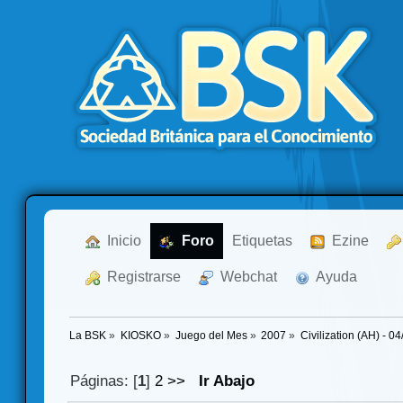
  Inicio
  Foro
Etiquetas
  Ezine
  Registrarse
  Webchat
  Ayuda
La BSK
»
KIOSKO
»
Juego del Mes
»
2007
»
Civilization (AH) - 0
Páginas: [
1
]
2
>>
Ir Abajo