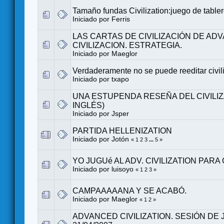
Tamaño fundas Civilization:juego de tabler
Iniciado por
Ferris
LAS CARTAS DE CIVILIZACIÓN DE AD
CIVILIZACION. ESTRATEGIA.
Iniciado por
Maeglor
Verdaderamente no se puede reeditar civi
Iniciado por
txapo
UNA ESTUPENDA RESEÑA DEL CIVILIZ
INGLÉS)
Iniciado por
Jsper
PARTIDA HELLENIZATION
Iniciado por
Jotón
«
1
2
3
...
5
»
YO JUGUé AL ADV. CIVILIZATION PA
Iniciado por
luisoyo
«
1
2
3
»
CAMPAAAAANA Y SE ACABÓ.
Iniciado por
Maeglor
«
1
2
»
ADVANCED CIVILIZATION. SESIÓN DE