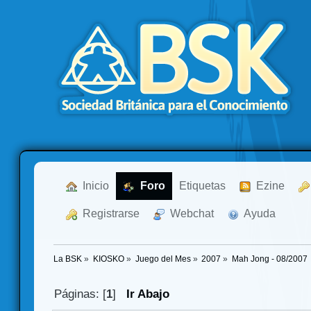
  Inicio
  Foro
Etiquetas
  Ezine
  Registrarse
  Webchat
  Ayuda
La BSK
»
KIOSKO
»
Juego del Mes
»
2007
»
Mah Jong - 08/2007
Páginas: [
1
]
Ir Abajo