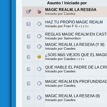
Asunto
/
Iniciado por
MAGIC REALM, LA RESEñA
Iniciado por Caedes
HAZ TU PROPIO MAGIC REALM
Iniciado por
Fran F G
«
1
2
3
»
REGLAS MAGIC REALM EN CAS
Iniciado por
Saimonbcn
MAGIC REALM, LA RESEñA (Y III)
Iniciado por Caedes
¿SOIS MáS VIEJOS QUE EL MAG
Iniciado por Caedes
«
1
2
»
QUE HABLE EL PADRE DE LA CR
Iniciado por Caedes
MAGIC REALM EN PROFUNDIDAD
Iniciado por Caedes
MAGIC REALM, LA RESEñA (II)
Iniciado por Caedes