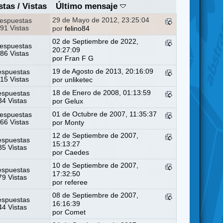
stas
/
Vistas
Último mensaje
29 de Mayo de 2012, 23:25:04
espuestas
91 Vistas
por
felino84
02 de Septiembre de 2022,
espuestas
20:27:09
86 Vistas
por
Fran F G
19 de Agosto de 2013, 20:16:09
espuestas
15 Vistas
por
unliketec
18 de Enero de 2008, 01:13:59
espuestas
4 Vistas
por Gelux
01 de Octubre de 2007, 11:35:37
espuestas
66 Vistas
por
Monty
12 de Septiembre de 2007,
espuestas
15:13:27
5 Vistas
por Caedes
10 de Septiembre de 2007,
espuestas
17:32:50
9 Vistas
por
referee
08 de Septiembre de 2007,
espuestas
16:16:39
4 Vistas
por
Comet