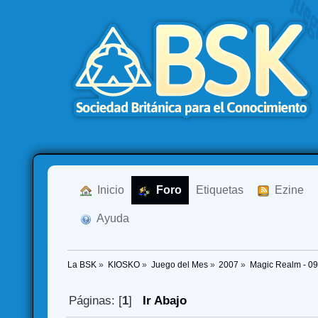
  Inicio
  Foro
Etiquetas
  Ezine
  Ayuda
La BSK
»
KIOSKO
»
Juego del Mes
»
2007
»
Magic Realm - 0
Páginas: [
1
]
Ir Abajo