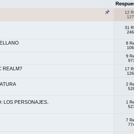
Respue
12 R
127
31 R
246
TELLANO
8 R
106
9 R
973
IC REALM?
17 R
126
IATURA
2 R
528
: LOS PERSONAJES.
1 R
527
7 R
774