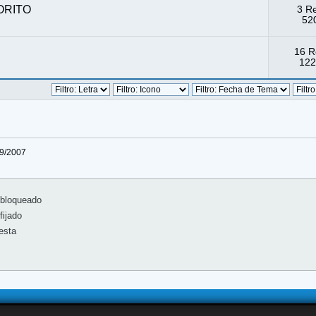
ORITO
3 R
520
16 R
122
09/2007
bloqueado
ijado
esta