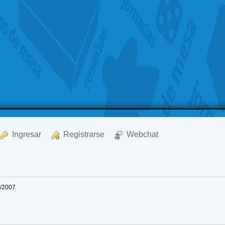
  Ingresar
  Registrarse
  Webchat
9/2007