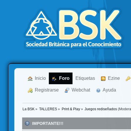
  Inicio
  Foro
Etiquetas
  Ezine
  Registrarse
  Webchat
  Ayuda
La BSK
»
TALLERES
»
Print & Play
»
Juegos rediseñados
(Modera
IMPORTANTE!!!