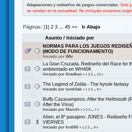
Adaptaciones y rediseños de juegos comerciales.
Solo 
se vendan en la actualidad. No incluyáis escaneos orig
Páginas: [
1
]
2
3
...
45
>>
Ir Abajo
Asunto
/
Iniciado por
NORMAS PARA LOS JUEGOS REDISE
(MODO DE FUNCIONAMIENTO)
Iniciado por
Wkr
La Gran Cruzada. Rediseño del Race for t
ambientado en WH40K
Iniciado por
Ariadkas
«
1
2
3
...
13
»
The Legend of Zelda - The hyrule fantasy
Iniciado por
tundrilak
«
1
2
3
...
8
»
Buffy Cazavampiros: After the Hellmouth 
After the Virus)
Iniciado por
Manchi
«
1
2
3
...
7
»
Alien, el 8º pasajero: JONES - Rediseño 
VIERNES
Iniciado por
krs666
«
1
2
3
...
9
»