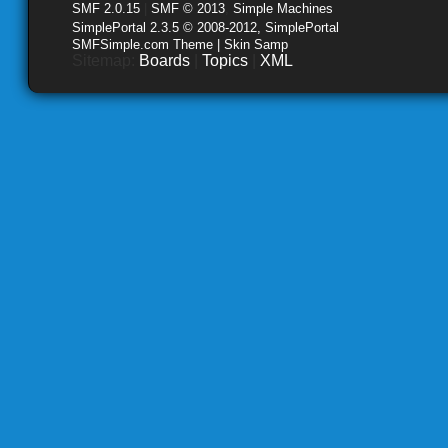
SMF 2.0.15
|
SMF © 2013
,
Simple Machines
SimplePortal 2.3.5 © 2008-2012, SimplePortal
SMFSimple.com Theme | Skin Samp
Sitemap:
Boards
|
Topics
|
XML