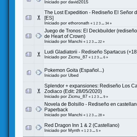
Iniciado por
david2015
The Lost Expedition - Rediseño El Señor de
[ES]
Iniciado por
ethoronath
«
1
2
3
...
34
»
Juego de Tronos: El Deckbuilder (rediseño
de Heart of Crown)
Iniciado por
Manchi
«
1
2
3
...
22
»
Ludi Gladiatorii - Rediseño Spartacus (+18
Iniciado por
Zicmu_87
«
1
2
3
...
6
»
Pokemon Goita (Español...)
Iniciado por
Ubed
Splendor + expansiones: Rediseño Los Ca
Zodiaco (Edit: 28/05/2020)
Iniciado por
Zicmu_87
«
1
2
3
...
9
»
Novela de Bolsillo - Rediseño en castella
Paperback
Iniciado por
Manchi
«
1
2
3
...
28
»
Red Dragon Inn 1 & 2 (Castellano)
Iniciado por
Mynth
«
1
2
3
...
5
»