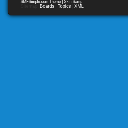
SMFSimple.com Theme | Skin Samp
Sitemap:
Boards
|
Topics
|
XML