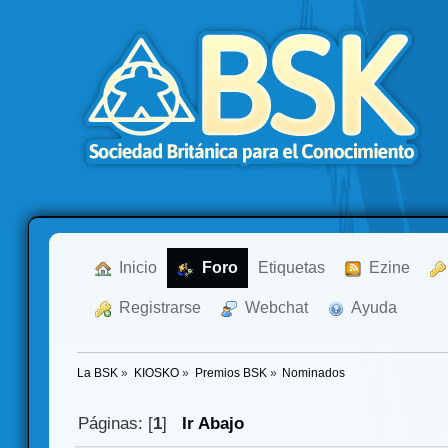
  Inicio
  Foro
Etiquetas
  Ezine
  Registrarse
  Webchat
  Ayuda
La BSK
»
KIOSKO
»
Premios BSK
»
Nominados
Páginas: [
1
]
Ir Abajo