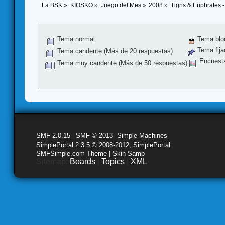
La BSK
»
KIOSKO
»
Juego del Mes
»
2008
»
Tigris & Euphrates 
Tema normal
Tema blo
Tema fija
Tema candente (Más de 20 respuestas)
Encuest
Tema muy candente (Más de 50 respuestas)
SMF 2.0.15
|
SMF © 2013
,
Simple Machines
SimplePortal 2.3.5 © 2008-2012, SimplePortal
SMFSimple.com Theme | Skin Samp
Sitemap:
Boards
|
Topics
|
XML