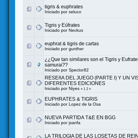
tigris & euphrates
Iniciado por
seluco
Tigris y Eúfrates
Iniciado por
Neckus
euphrat & tigris de cartas
Iniciado por gunther
¿¿Que tan similares son el Tigris y Eufrate
samurai??
Iniciado por Spector82
RESEñA DEL JUEGO (PARTE I) Y UN VI
DIFERENTES EDICIONES
Iniciado por Niyes
«
1
2
»
EUPHRATES & TIGRIS
Iniciado por
Lopez de la Osa
NUEVA PARTIDA T&E EN BGG
Iniciado por
jsanfa
LA TRILOGIA DE LAS LOSETAS DE REI