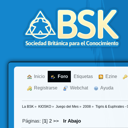
  Inicio
  Foro
Etiquetas
  Ezine
  Registrarse
  Webchat
  Ayuda
La BSK
»
KIOSKO
»
Juego del Mes
»
2008
»
Tigris & Euphrates -
Páginas: [
1
]
2
>>
Ir Abajo