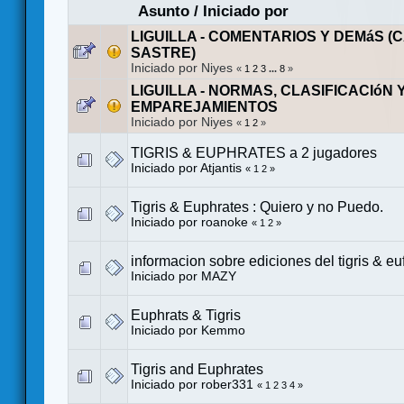
Asunto
/
Iniciado por
LIGUILLA - COMENTARIOS Y DEMáS (
SASTRE)
Iniciado por Niyes
«
1
2
3
...
8
»
LIGUILLA - NORMAS, CLASIFICACIóN 
EMPAREJAMIENTOS
Iniciado por Niyes
«
1
2
»
TIGRIS & EUPHRATES a 2 jugadores
Iniciado por
Atjantis
«
1
2
»
Tigris & Euphrates : Quiero y no Puedo.
Iniciado por roanoke
«
1
2
»
informacion sobre ediciones del tigris & eu
Iniciado por
MAZY
Euphrats & Tigris
Iniciado por
Kemmo
Tigris and Euphrates
Iniciado por
rober331
«
1
2
3
4
»