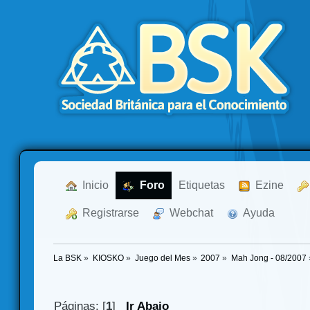
  Inicio
  Foro
Etiquetas
  Ezine
  Registrarse
  Webchat
  Ayuda
La BSK
»
KIOSKO
»
Juego del Mes
»
2007
»
Mah Jong - 08/2007
Páginas: [
1
]
Ir Abajo