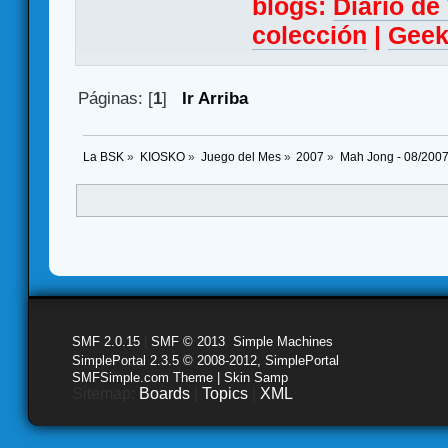
blogs:
Diario d
colección
|
Geek
Páginas: [
1
]
Ir Arriba
La BSK
»
KIOSKO
»
Juego del Mes
»
2007
»
Mah Jong - 08/200
SMF 2.0.15
|
SMF © 2013
,
Simple Machines
SimplePortal 2.3.5 © 2008-2012, SimplePortal
SMFSimple.com Theme | Skin Samp
Sitemap:
Boards
|
Topics
|
XML