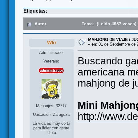
Etiquetas:
Autor
Tema: (Leído 4987 veces)
MAHJONG DE VIAJE / J
Wkr
«
en:
01 de Septiembre de 2
Administrador
Buscando gad
Veterano
americana me
mahjong de j
Mini Mahjon
Mensajes: 32717
http://www.d
Ubicación: Zaragoza
La vida es muy corta
para lidiar con gente
idiota