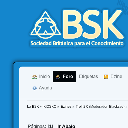
  Inicio
  Foro
Etiquetas
  Ezine
  Ayuda
La BSK
»
KIOSKO
»
Ezines
»
Troll 2.0
(Moderador:
Blacksad
) »
Páginas: [
1
]
Ir Abajo