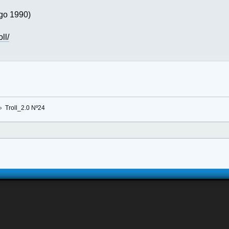
ago 1990)
ll/
»
Troll_2.0 Nº24