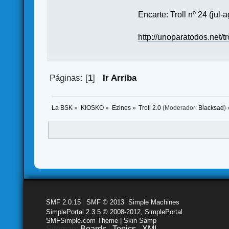
Encarte: Troll nº 24 (jul-
http://unoparatodos.net/tro
Páginas: [
1
]
Ir Arriba
La BSK
»
KIOSKO
»
Ezines
»
Troll 2.0
(Moderador:
Blacksad
) 
SMF 2.0.15
|
SMF © 2013
,
Simple Machines
SimplePortal 2.3.5 © 2008-2012, SimplePortal
SMFSimple.com Theme | Skin Samp
Sitemap:
Boards
|
Topics
|
XML