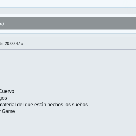
s)
5, 20:00:47 »
 Cuervo
egos
 material del que están hechos los sueños
or Game