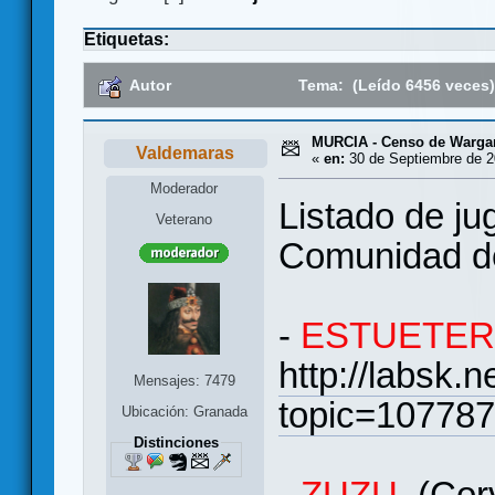
Etiquetas:
Autor
Tema: (Leído 6456 veces
MURCIA - Censo de Warga
Valdemaras
«
en:
30 de Septiembre de 2
Moderador
Listado de j
Veterano
Comunidad d
-
ESTUETER
http://labsk.
Mensajes: 7479
topic=10778
Ubicación: Granada
Distinciones
-
ZUZU
(Corv