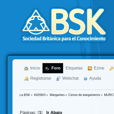
  Inicio
  Foro
Etiquetas
  Ezine
  Registrarse
  Webchat
  Ayuda
La BSK
»
KIOSKO
»
Wargames
»
Censo de wargameros
»
MURCIA
Páginas: [
1
]
Ir Abajo