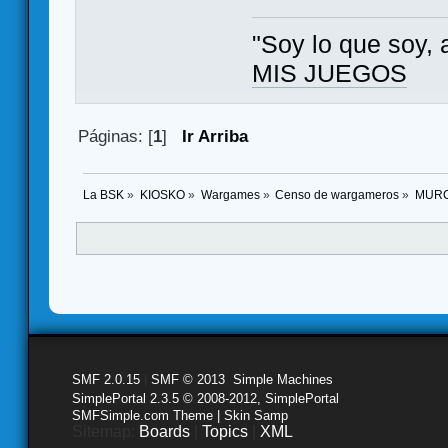
"Soy lo que soy, 
MIS JUEGOS
Páginas: [
1
]
Ir Arriba
La BSK
»
KIOSKO
»
Wargames
»
Censo de wargameros
»
MURCI
SMF 2.0.15
|
SMF © 2013
,
Simple Machines
SimplePortal 2.3.5 © 2008-2012, SimplePortal
SMFSimple.com Theme | Skin Samp
Sitemap:
Boards
|
Topics
|
XML