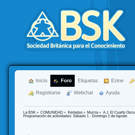
  Inicio
  Foro
Etiquetas
  Ezine
  Registrarse
  Webchat
  Ayuda
La BSK
»
COMUNIDAD
»
Kedadas
»
Murcia
»
A.J. El Cuarto Osc
Programación de actividades: Sábado 1 - Domingo 2 de Agosto