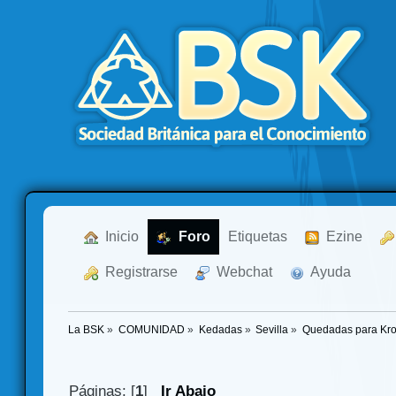
  Inicio
  Foro
Etiquetas
  Ezine
  Registrarse
  Webchat
  Ayuda
La BSK
»
COMUNIDAD
»
Kedadas
»
Sevilla
»
Quedadas para Kro
Páginas: [
1
]
Ir Abajo