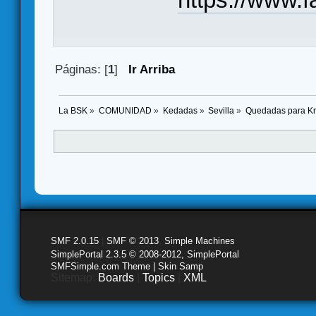
Páginas: [
1
]
Ir Arriba
La BSK
»
COMUNIDAD
»
Kedadas
»
Sevilla
»
Quedadas para Kr
SMF 2.0.15
|
SMF © 2013
,
Simple Machines
SimplePortal 2.3.5 © 2008-2012, SimplePortal
SMFSimple.com Theme | Skin Samp
Sitemap:
Boards
|
Topics
|
XML