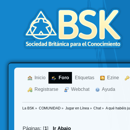
  Inicio
  Foro
Etiquetas
  Ezine
  Registrarse
  Webchat
  Ayuda
La BSK
»
COMUNIDAD
»
Jugar en Línea
»
Chat
»
A qué habéis j
Páginas: [
1
]
Ir Abajo