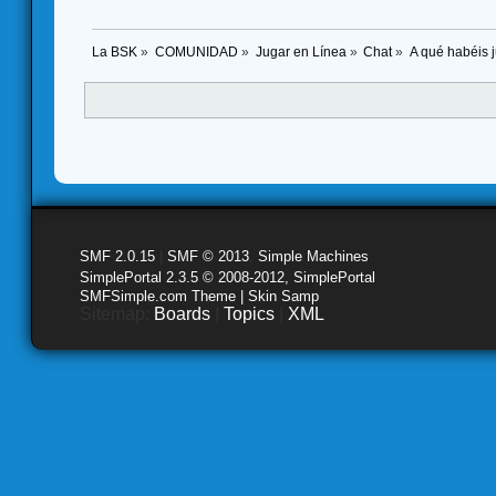
La BSK
»
COMUNIDAD
»
Jugar en Línea
»
Chat
»
A qué habéis 
SMF 2.0.15
|
SMF © 2013
,
Simple Machines
SimplePortal 2.3.5 © 2008-2012, SimplePortal
SMFSimple.com Theme | Skin Samp
Sitemap:
Boards
|
Topics
|
XML