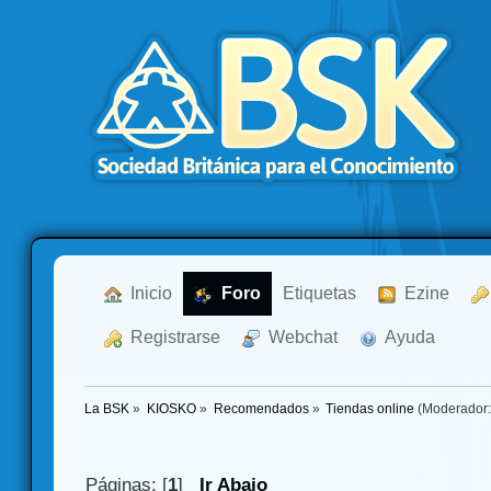
  Inicio
  Foro
Etiquetas
  Ezine
  Registrarse
  Webchat
  Ayuda
La BSK
»
KIOSKO
»
Recomendados
»
Tiendas online
(Moderador
Páginas: [
1
]
Ir Abajo