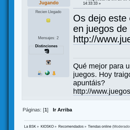
Jugando
14:33:33 »
Recien Llegado
Os dejo este 
en juegos de 
http://www.j
Mensajes: 2
Distinciones
Qué mejor para un
juegos. Hoy trai
apuntáis?
http://www.jueg
Páginas: [
1
]
Ir Arriba
La BSK
»
KIOSKO
»
Recomendados
»
Tiendas online
(Moderado