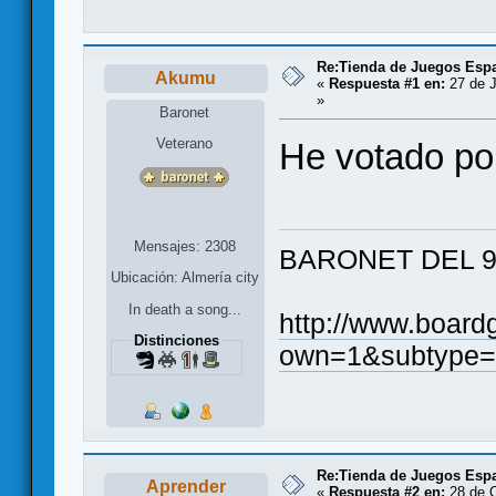
Re:Tienda de Juegos Esp
Akumu
«
Respuesta #1 en:
27 de J
»
Baronet
Veterano
He votado por
Mensajes: 2308
BARONET DEL 9 
Ubicación: Almería city
In death a song...
http://www.boar
Distinciones
own=1&subtype=
Re:Tienda de Juegos Esp
Aprender
«
Respuesta #2 en:
28 de O