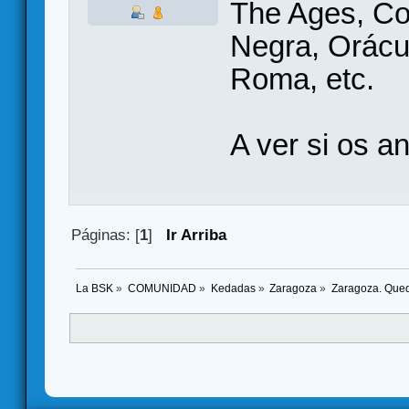
The Ages, Co
Negra, Orácul
Roma, etc.
A ver si os a
Páginas: [
1
]
Ir Arriba
La BSK
»
COMUNIDAD
»
Kedadas
»
Zaragoza
»
Zaragoza. Queda