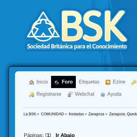
  Inicio
  Foro
Etiquetas
  Ezine
  Registrarse
  Webchat
  Ayuda
La BSK
»
COMUNIDAD
»
Kedadas
»
Zaragoza
»
Zaragoza. Quedad
Páginas: [
1
]
Ir Abajo