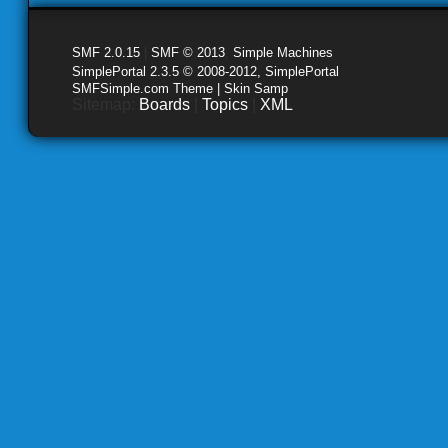
SMF 2.0.15
|
SMF © 2013
,
Simple Machines
SimplePortal 2.3.5 © 2008-2012, SimplePortal
SMFSimple.com Theme | Skin Samp
Sitemap:
Boards
|
Topics
|
XML