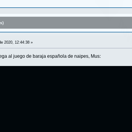
s)
e 2020, 12:44:38 »
ega al juego de baraja española de naipes, Mus: