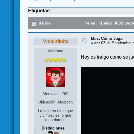
Etiquetas:
Autor
Tema: (Leído 3632 vece
Mus: Cómo Jugar
VidaInfinita
«
en:
03 de Septiembre d
Veterano
Hoy os traigo como se ju
Mensajes: 762
Ubicación: Alcorcón
La vida no es lo que
vivimos, es lo que
recordamos
Distinciones