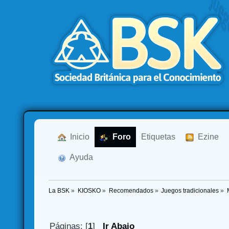
  Inicio
  Foro
Etiquetas
  Ezine
  Ayuda
La BSK
»
KIOSKO
»
Recomendados
»
Juegos tradicionales
»
Páginas: [
1
]
Ir Abajo