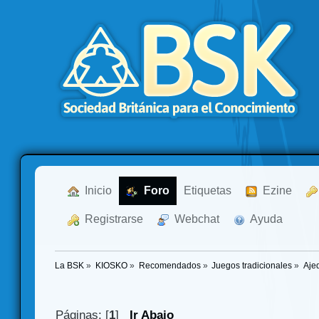
  Inicio
  Foro
Etiquetas
  Ezine
  Registrarse
  Webchat
  Ayuda
La BSK
»
KIOSKO
»
Recomendados
»
Juegos tradicionales
»
Aje
Páginas: [
1
]
Ir Abajo