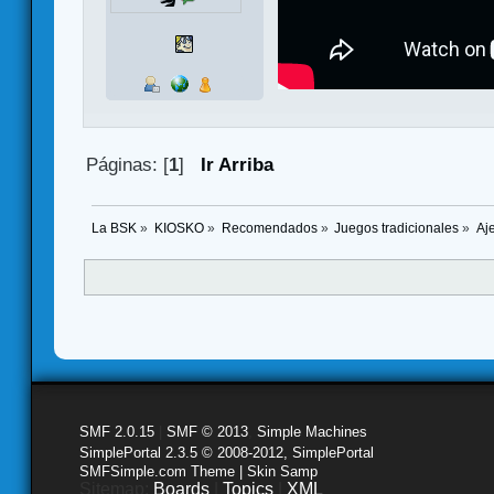
Páginas: [
1
]
Ir Arriba
La BSK
»
KIOSKO
»
Recomendados
»
Juegos tradicionales
»
Aj
SMF 2.0.15
|
SMF © 2013
,
Simple Machines
SimplePortal 2.3.5 © 2008-2012, SimplePortal
SMFSimple.com Theme | Skin Samp
Sitemap:
Boards
|
Topics
|
XML