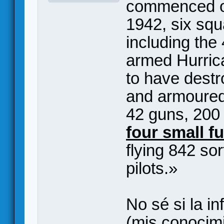
commenced on
1942, six squ
including the
armed Hurric
to have destr
and armoured 
42 guns, 200 
four small 
flying 842 sor
pilots.»
No sé si la i
(mis conocimi