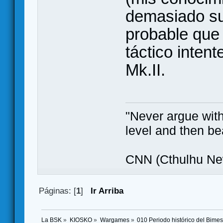
demasiado sup
probable que
táctico intent
Mk.II.
"Never argue with
level and then be
CNN (Cthulhu New
Páginas: [
1
]
Ir Arriba
La BSK
»
KIOSKO
»
Wargames
»
010 Periodo histórico del Bimes