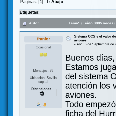
Páginas: [
1
]
Ir Abajo
Etiquetas:
Autor
Tema: (Leído 3885 veces)
Sistema OCS y el valor d
franlor
aviones
«
en:
16 de Septiembre de 2
Ocasional
Buenos días,
Estamos jugan
Mensajes: 76
del sistema 
Ubicación: Sevilla
capital
atención los 
Distinciones
aviones.
Todo empezó 
ficha del Hurr