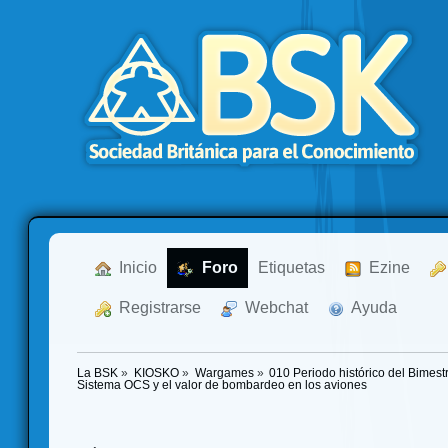
  Inicio
  Foro
Etiquetas
  Ezine
  Registrarse
  Webchat
  Ayuda
La BSK
»
KIOSKO
»
Wargames
»
010 Periodo histórico del Bimest
Sistema OCS y el valor de bombardeo en los aviones