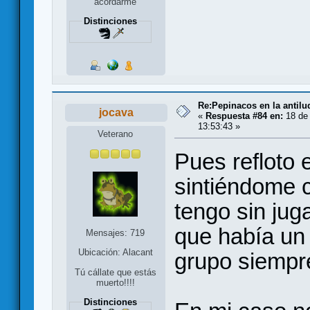
acordarme
Distinciones
Re:Pepinacos en la antilu
jocava
«
Respuesta #84 en:
18 de 
13:53:43 »
Veterano
Pues refloto e
sintiéndome c
tengo sin jug
que había un 
Mensajes: 719
Ubicación: Alacant
grupo siempr
Tú cállate que estás
muerto!!!!
Distinciones