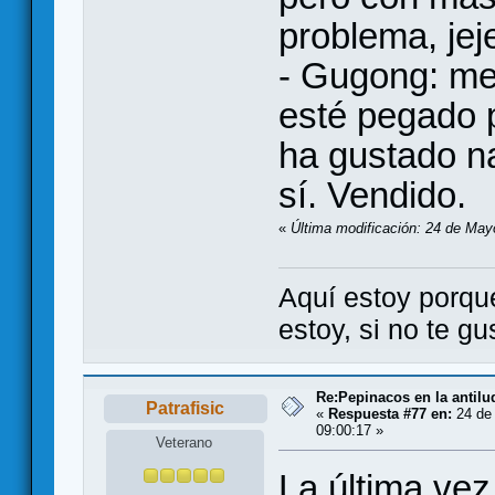
problema, jeje
- Gugong: me
esté pegado 
ha gustado na
sí. Vendido.
«
Última modificación: 24 de May
Aquí estoy porqu
estoy, si no te g
Re:Pepinacos en la antilu
Patrafisic
«
Respuesta #77 en:
24 de
09:00:17 »
Veterano
La última vez