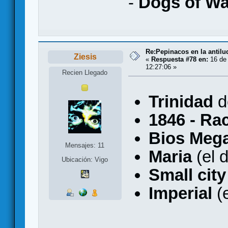
-
Dogs of Wa
Re:Pepinacos en la antilu
Ziesis
«
Respuesta #78 en:
16 de 
12:27:06 »
Recien Llegado
Trinidad
d
1846 - Ra
Bios Meg
Mensajes: 11
Maria
(el 
Ubicación: Vigo
Small city
Imperial
(