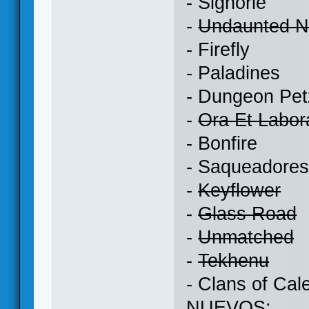
- Signorie
-
Undaunted 
- Firefly
- Paladines
- Dungeon Pet
-
Ora Et Labor
- Bonfire
- Saqueadores
-
Keyflower
-
Glass Road
-
Unmatched
-
Tekhenu
- Clans of Cal
NUEVOS: