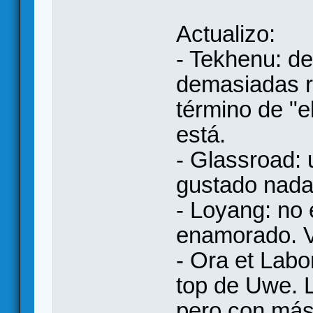
Actualizo:
- Tekhenu: de
demasiadas re
término de "e
está.
- Glassroad:
gustado nada
- Loyang: no 
enamorado. V
- Ora et Labo
top de Uwe. L
pero con más