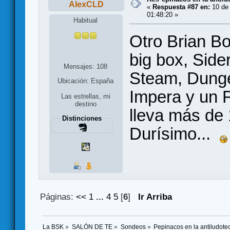
AlexCLD
«
Respuesta #87 en:
10 de 
01:48:20 »
Habitual
Otro Brian Bo
big box, Side
Mensajes: 108
Steam, Dunge
Ubicación: España
Impera y un 
Las estrellas, mi
destino
lleva más de 
Distinciones
Durísimo...
Páginas:
<<
1
...
4
5
[
6
]
Ir Arriba
La BSK
»
SALÓN DE TE
»
Sondeos
»
Pepinacos en la antiludote