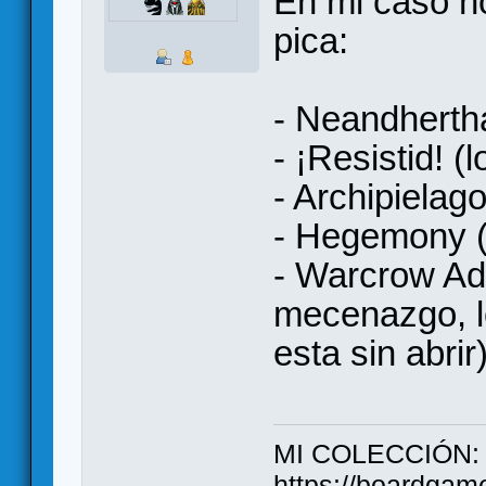
En mi caso n
pica:
- Neandhertha
- ¡Resistid! 
- Archipielag
- Hegemony (
- Warcrow Ad
mecenazgo, l
esta sin abrir
MI COLECCIÓN:
https://boardgam