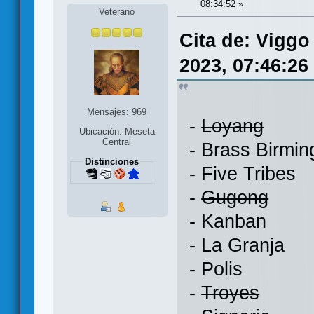
08:34:52 »
Veterano
Cita de: Viggo
2023, 07:46:26
Mensajes: 969
-
Loyang
Ubicación: Meseta
Central
- Brass Birmi
Distinciones
- Five Tribes
-
Gugong
- Kanban
- La Granja
- Polis
-
Troyes