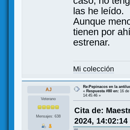
caso, no ten
las he leído.
Aunque menos
tienen por ah
estrenar.
Mi colección
Re:Pepinacos en la antilu
AJ
«
Respuesta #80 en:
16 de 
14:45:46 »
Veterano
Cita de: Maest
Mensajes: 638
2024, 14:02:14