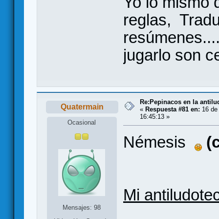
Yo lo mismo 
reglas, Trad
resúmenes....
jugarlo son 
Re:Pepinacos en la antilu
Quatermain
«
Respuesta #81 en:
16 de 
16:45:13 »
Ocasional
Némesis
(
Mi antiludot
Mensajes: 98