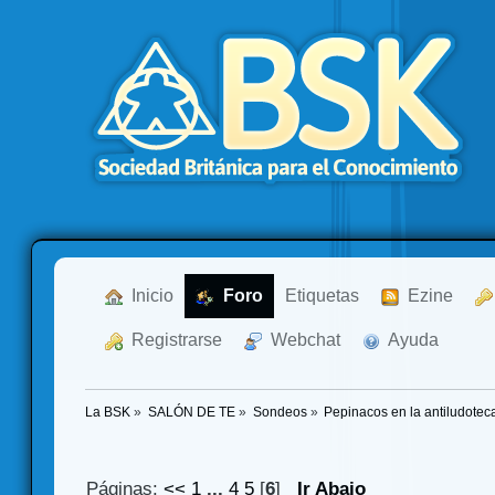
  Inicio
  Foro
Etiquetas
  Ezine
  Registrarse
  Webchat
  Ayuda
La BSK
»
SALÓN DE TE
»
Sondeos
»
Pepinacos en la antiludotec
Páginas:
<<
1
...
4
5
[
6
]
Ir Abajo