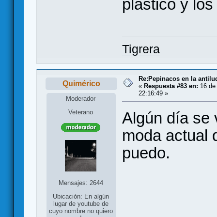
plástico y lo
Tigrera
Re:Pepinacos en la antilu
Quimérico
«
Respuesta #83 en:
16 de 
22:16:49 »
Moderador
Veterano
Algún día se 
moda actual d
puedo.
Mensajes: 2644
Ubicación: En algún
lugar de youtube de
cuyo nombre no quiero