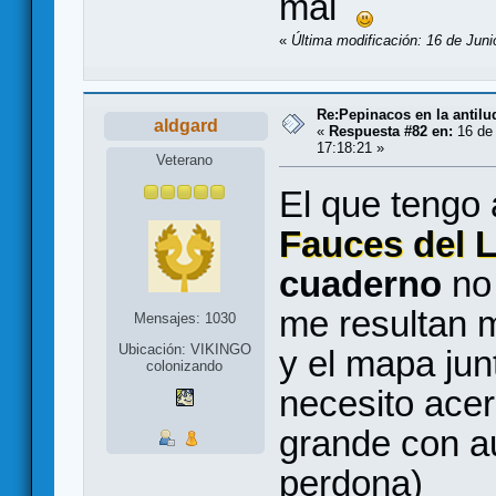
mal
«
Última modificación: 16 de Jun
Re:Pepinacos en la antilu
aldgard
«
Respuesta #82 en:
16 de 
17:18:21 »
Veterano
El que tengo
Fauces del 
cuaderno
no 
me resultan m
Mensajes: 1030
Ubicación: VIKINGO
y el mapa jun
colonizando
necesito acerc
grande con a
perdona)