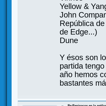
Yellow & Yan
John Compa
República de
de Edge...)
Dune
Y ésos son lo
partida tengo
año hemos co
bastantes má
Re:Pepinacos en la antilu