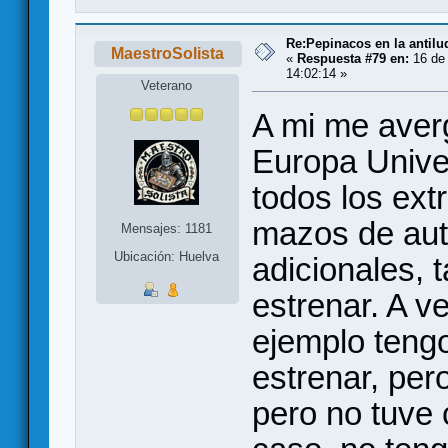
Re:Pepinacos en la antilu
MaestroSolista
«
Respuesta #79 en:
16 de 
14:02:14 »
Veterano
A mi me aver
Europa Unive
todos los ext
mazos de aut
Mensajes: 1181
Ubicación: Huelva
adicionales, 
estrenar. A v
ejemplo tengo
estrenar, pero
pero no tuve 