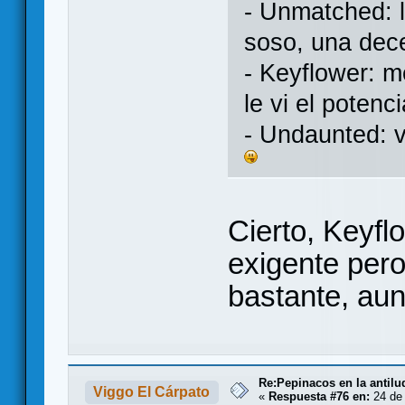
- Unmatched: l
soso, una dec
- Keyflower: m
le vi el potenc
- Undaunted: 
Cierto, Keyfl
exigente pero
bastante, aun
Re:Pepinacos en la antilu
Viggo El Cárpato
«
Respuesta #76 en:
24 de