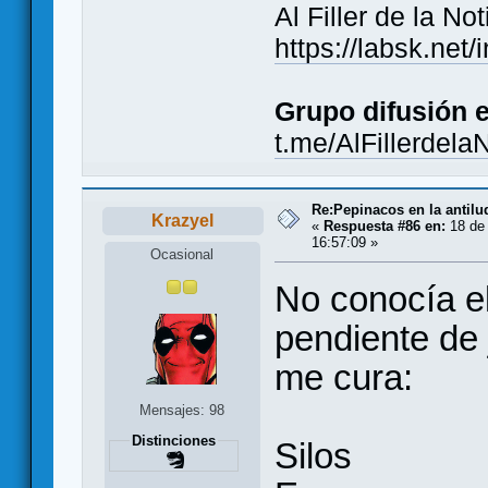
Al Filler de la Not
https://labsk.ne
Grupo difusión 
t.me/AlFillerdela
Re:Pepinacos en la antilu
Krazyel
«
Respuesta #86 en:
18 de 
16:57:09 »
Ocasional
No conocía el
pendiente de 
me cura:
Mensajes: 98
Distinciones
Silos