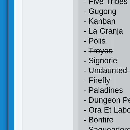
- Five Tribes
- Gugong
- Kanban
- La Granja
- Polis
-
Troyes
- Signorie
-
Undaunted
- Firefly
- Paladines
- Dungeon P
- Ora Et Lab
- Bonfire
- Saqueador