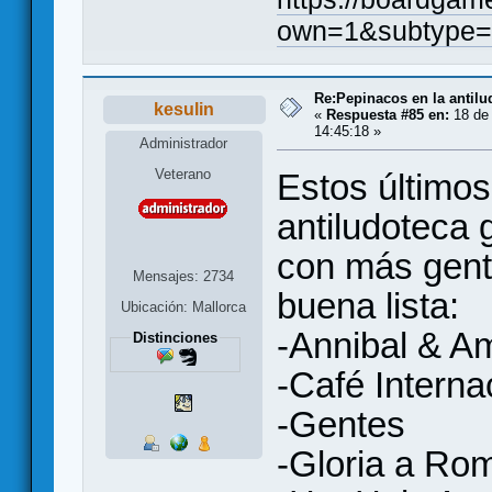
own=1&subtype=
Re:Pepinacos en la antilu
kesulin
«
Respuesta #85 en:
18 de 
14:45:18 »
Administrador
Veterano
Estos último
antiludoteca 
con más gent
Mensajes: 2734
buena lista:
Ubicación: Mallorca
-Annibal & Am
Distinciones
-Café Interna
-Gentes
-Gloria a Ro