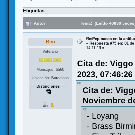
Etiquetas:
Autor
Tema: (Leído 40890 veces
Re:Pepinacos en la antilu
Ben
«
Respuesta #75 en:
01 de 
14:11:19 »
Veterano
Cita de: Viggo
Mensajes: 6560
2023, 07:46:26
Ubicación: Barcelona
Distinciones
Cita de: Vigg
Noviembre de
- Loyang
- Brass Birm