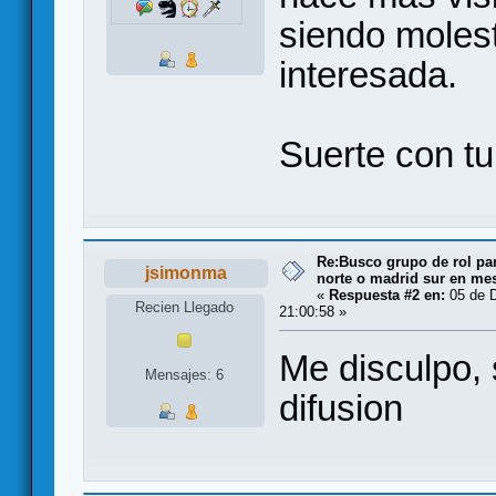
siendo moles
interesada.
Suerte con t
Re:Busco grupo de rol par
jsimonma
norte o madrid sur en me
«
Respuesta #2 en:
05 de D
Recien Llegado
21:00:58 »
Me disculpo, 
Mensajes: 6
difusion