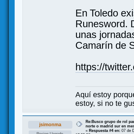
En Toledo exi
Runesword. 
unas jornadas
Camarín de S
https://twit
Aquí estoy porqu
estoy, si no te g
Re:Busco grupo de rol par
jsimonma
norte o madrid sur en me
«
Respuesta #4 en:
07 de D
Recien Llegado