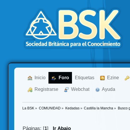
  Inicio
  Foro
Etiquetas
  Ezine
  Registrarse
  Webchat
  Ayuda
La BSK
»
COMUNIDAD
»
Kedadas
»
Castilla la Mancha
»
Busco g
Páginas: [
1
]
Ir Abajo