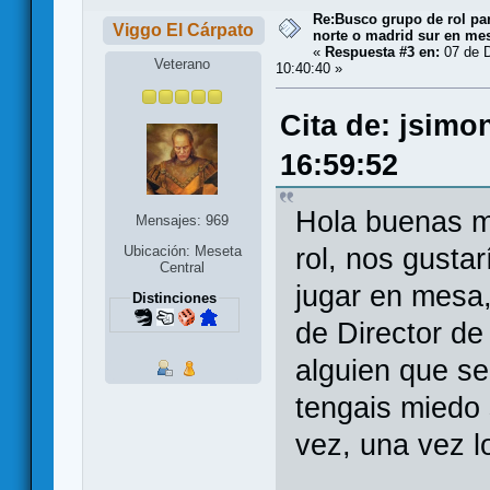
Re:Busco grupo de rol par
Viggo El Cárpato
norte o madrid sur en me
«
Respuesta #3 en:
07 de D
Veterano
10:40:40 »
Cita de: jsimo
16:59:52
Hola buenas m
Mensajes: 969
rol, nos gusta
Ubicación: Meseta
Central
jugar en mesa, 
Distinciones
de Director de
alguien que se
tengais miedo 
vez, una vez l