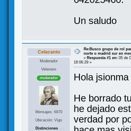
Un saludo
Re:Busco grupo de rol par
Celacanto
norte o madrid sur en me
«
Respuesta #1 en:
05 de D
Moderador
18:06:29 »
Veterano
Hola jsionma
He borrado t
he dejado est
Mensajes: 6970
verdad por po
Ubicación: Vigo
hace mas vis
Distinciones