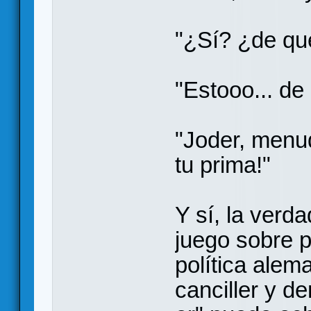
"¿Sí? ¿de qu
"Estooo... de
"Joder, menu
tu prima!"
Y sí, la verd
juego sobre p
política alem
canciller y d