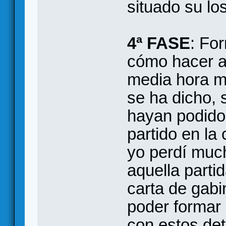
situado su los
4ª FASE
: Fo
cómo hacer a
media hora m
se ha dicho, 
hayan podido 
partido en la 
yo perdí muc
aquella partid
carta de gabi
poder formar 
con estos det