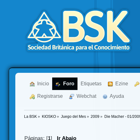
  Inicio
  Foro
Etiquetas
  Ezine
  Registrarse
  Webchat
  Ayuda
La BSK
»
KIOSKO
»
Juego del Mes
»
2009
»
Die Macher - 01/200
Páginas: [
1
]
Ir Abajo