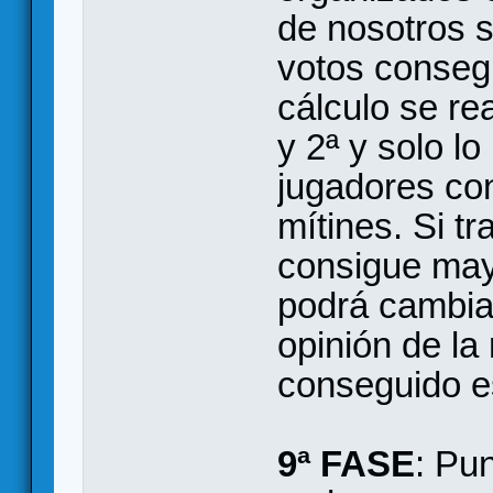
de nosotros 
votos conseg
cálculo se rea
y 2ª y solo l
jugadores co
mítines. Si tr
consigue may
podrá cambiar
opinión de la
conseguido e
9ª FASE
: Pun