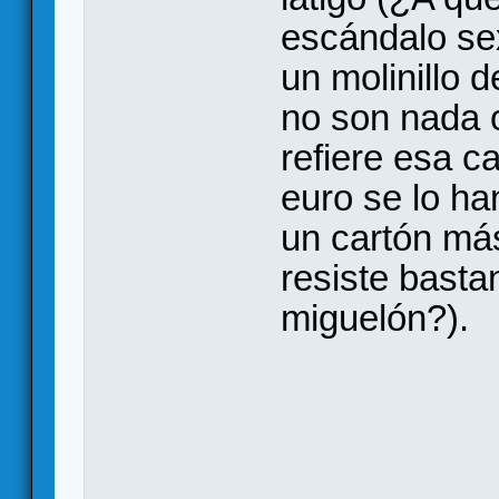
escándalo sex
un molinillo d
no son nada o
refiere esa ca
euro se lo ha
un cartón má
resiste basta
miguelón?).