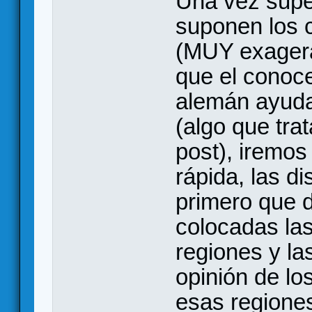
Una vez supe
suponen los 
(MUY exagera
que el conoce
alemán ayuda
(algo que tra
post), iremo
rápida, las di
primero que 
colocadas las
regiones y la
opinión de lo
esas regiones