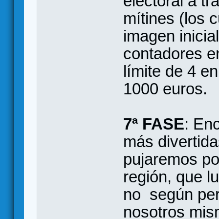
electoral a t
mítines (los 
imagen inici
contadores e
límite de 4 e
1000 euros.
7ª FASE
: En
más divertida
pujaremos po
región, que l
no según perj
nosotros mis