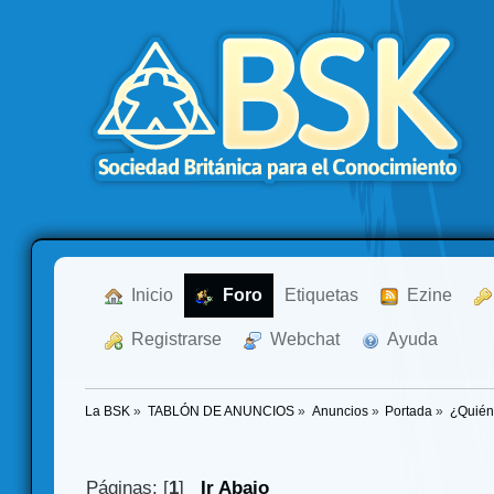
  Inicio
  Foro
Etiquetas
  Ezine
  Registrarse
  Webchat
  Ayuda
La BSK
»
TABLÓN DE ANUNCIOS
»
Anuncios
»
Portada
»
¿Quién
Páginas: [
1
]
Ir Abajo