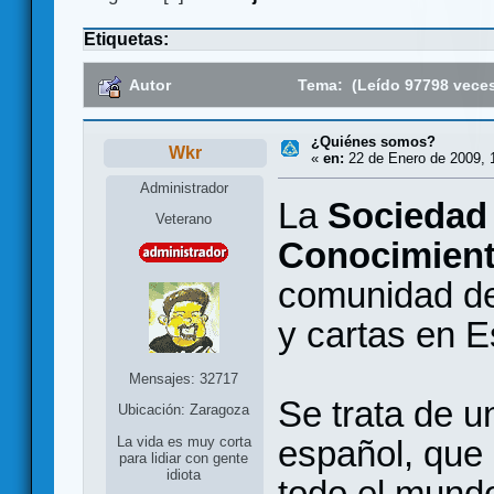
Etiquetas:
Autor
Tema: (Leído 97798 vece
¿Quiénes somos?
Wkr
«
en:
22 de Enero de 2009, 
Administrador
La
Sociedad 
Veterano
Conocimient
comunidad de
y cartas en 
Mensajes: 32717
Se trata de u
Ubicación: Zaragoza
español, que 
La vida es muy corta
para lidiar con gente
idiota
todo el mundo