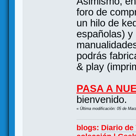
Asimismo, en
foro de comp
un hilo de k
españolas) y
manualidades
podrás fabric
& play (imprim
PASA A NU
bienvenido.
«
Última modificación: 05 de Mar
blogs:
Diario d