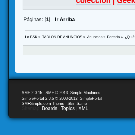
colección
|
Geek
Páginas: [
1
]
Ir Arriba
La BSK
»
TABLÓN DE ANUNCIOS
»
Anuncios
»
Portada
»
¿Quié
SMF 2.0.15
|
SMF © 2013
,
Simple Machines
SimplePortal 2.3.5 © 2008-2012, SimplePortal
SMFSimple.com Theme | Skin Samp
Sitemap:
Boards
|
Topics
|
XML