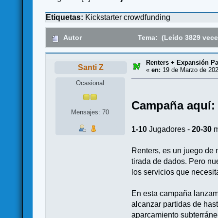
Etiquetas:
Kickstarter
crowdfunding
Autor
Tema: (Leído 3829 vece
Renters + Expansión Par
Santi Z
«
en:
19 de Marzo de 202
Ocasional
Campaña aquí:
Mensajes: 70
1-10
Jugadores -
20-30
m
Renters, es un juego de 
tirada de dados. Pero nues
los servicios que necesit
En esta campaña lanzamo
alcanzar partidas de hast
aparcamiento subterráneo