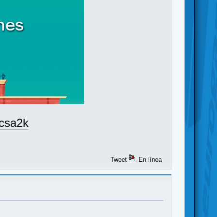
csa2k
Tweet
En línea