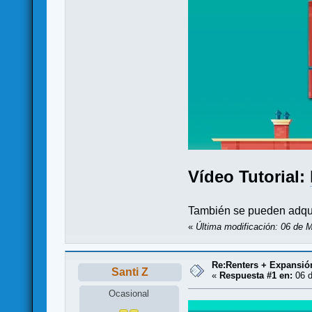
Vídeo Tutorial:
También se pueden adquir
«
Última modificación: 06 de 
Re:Renters + Expansión
Santi Z
«
Respuesta #1 en:
06 d
Ocasional