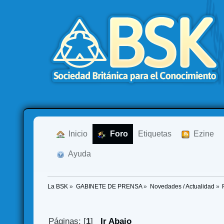
  Inicio
  Foro
Etiquetas
  Ezine
  Ayuda
La BSK
»
GABINETE DE PRENSA
»
Novedades / Actualidad
»
Páginas: [
1
]
Ir Abajo