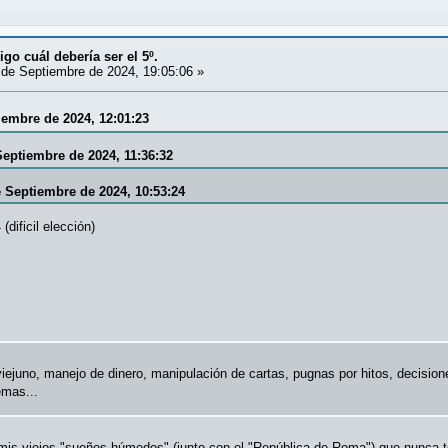
igo cuál debería ser el 5º.
de Septiembre de 2024, 19:05:06 »
iembre de 2024, 12:01:23
Septiembre de 2024, 11:36:32
e Septiembre de 2024, 10:53:24
dificil elección)
iejuno, manejo de dinero, manipulación de cartas, pugnas por hitos, decisione
emas...
mis viejos "sueños húmedos" (junto con el "República de Roma") que nunca t