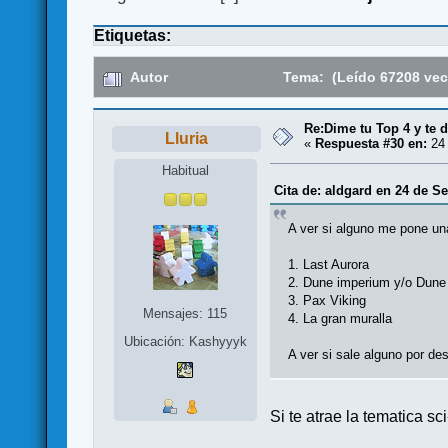
Etiquetas:
Autor
Tema: (Leído 67208 vec
Re:Dime tu Top 4 y te d
Lluria
«
Respuesta #30 en:
24 
Habitual
Cita de: aldgard en 24 de S
A ver si alguno me pone una
1. Last Aurora
2. Dune imperium y/o Dune
3. Pax Viking
Mensajes: 115
4. La gran muralla
Ubicación: Kashyyyk
A ver si sale alguno por des
Si te atrae la tematica sc