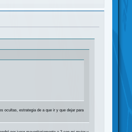
s ocultas, estrategia de a que ir y que dejar para
endré por jugar mayoritariamente a 2 con mi mujer y