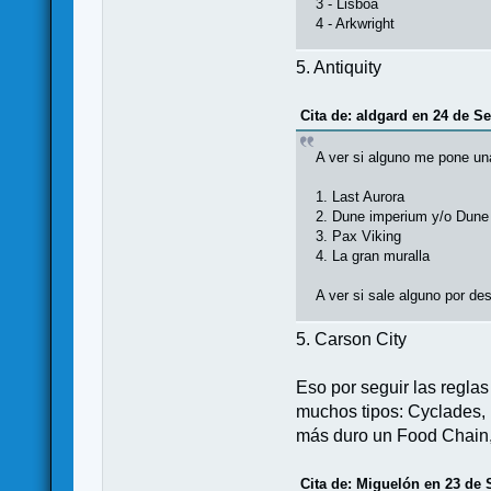
3 - Lisboa
4 - Arkwright
5. Antiquity
Cita de: aldgard en 24 de S
A ver si alguno me pone una
1. Last Aurora
2. Dune imperium y/o Dune
3. Pax Viking
4. La gran muralla
A ver si sale alguno por des
5. Carson City
Eso por seguir las regla
muchos tipos: Cyclades, 
más duro un Food Chain,
Cita de: Miguelón en 23 de 