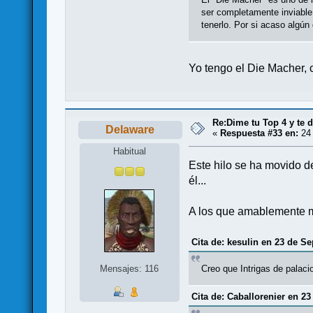
ser completamente inviable
tenerlo. Por si acaso algún
Yo tengo el Die Macher,
Re:Dime tu Top 4 y te d
Delaware
«
Respuesta #33 en:
24 
Habitual
Este hilo se ha movido de
él...
A los que amablemente m
Cita de: kesulin en 23 de S
Creo que Intrigas de palacio
Mensajes: 116
Cita de: Caballorenier en 2