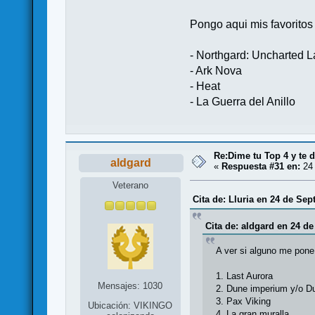
Pongo aqui mis favoritos 
- Northgard: Uncharted 
- Ark Nova
- Heat
- La Guerra del Anillo
Re:Dime tu Top 4 y te d
aldgard
«
Respuesta #31 en:
24 
Veterano
Cita de: Lluria en 24 de Sep
Cita de: aldgard en 24 d
A ver si alguno me pone 
1. Last Aurora
Mensajes: 1030
2. Dune imperium y/o D
3. Pax Viking
Ubicación: VIKINGO
4. La gran muralla