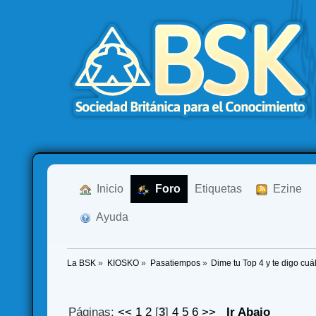
  Inicio
  Foro
Etiquetas
  Ezine
  Ayuda
La BSK
»
KIOSKO
»
Pasatiempos
»
Dime tu Top 4 y te digo cuál
Páginas:
<<
1
2
[
3
]
4
5
6
>>
Ir Abajo