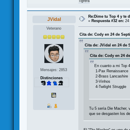
Tigrera
Re:Dime tu Top 4 y te d
JVidal
«
Respuesta #32 en:
24 
Veterano
Cita de: Cody en 24 de Sept
Cita de: JVidal en 24 de 
Cita de: Cody en 24 d
En cuanto a mi Top 4 (
Mensajes: 2853
1-Pax Renaissance
2-Brass Lancashire
Distinciones
3-Vinhos
4-Twilight Struggle
Tu 5 sería Die Macher, v
que se desgasten los d
El "Die Macher" es uno de 