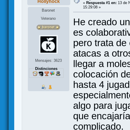
Hollyhock
«
Respuesta #1 en:
13 de N
15:29:08 »
Baronet
Veterano
He creado un
es colaborati
pero trata de
atacas a otr
Mensajes: 3623
llegar a mole
Distinciones
colocación de
hasta 4 jugad
especialmente
algo para jug
que encajaría
complicado.