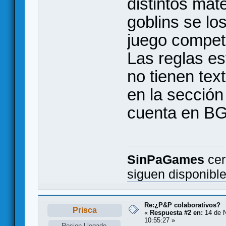
distintos mat
goblins se l
juego compet
Las reglas es
no tienen text
en la sección
cuenta en B
SinPaGames
cer
siguen disponibl
Re:¿P&P colaborativos?
Prisca
«
Respuesta #2 en:
14 de N
10:55:27 »
Recien Llegado