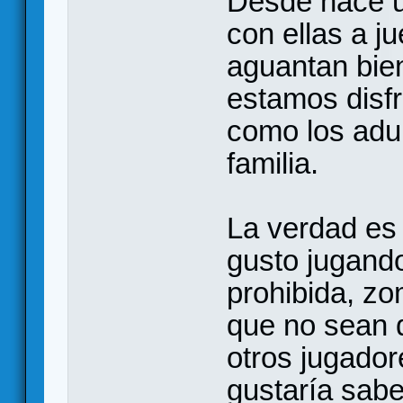
Desde hace u
con ellas a j
aguantan bie
estamos disfr
como los adul
familia.
La verdad es
gusto jugando
prohibida, zo
que no sean 
otros jugador
gustaría sabe