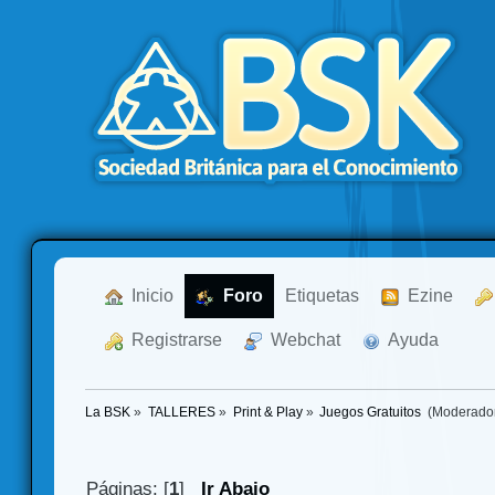
  Inicio
  Foro
Etiquetas
  Ezine
  Registrarse
  Webchat
  Ayuda
La BSK
»
TALLERES
»
Print & Play
»
Juegos Gratuitos 
(Moderado
Páginas: [
1
]
Ir Abajo