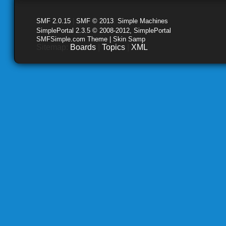
SMF 2.0.15
|
SMF © 2013
,
Simple Machines
SimplePortal 2.3.5 © 2008-2012, SimplePortal
SMFSimple.com Theme | Skin Samp
Sitemap:
Boards
|
Topics
|
XML