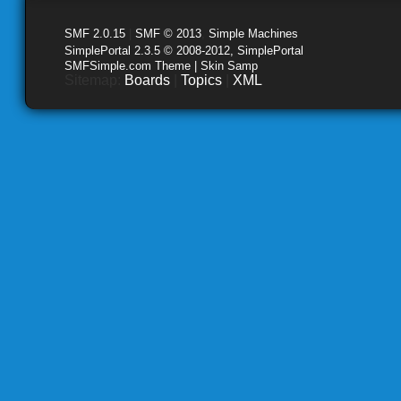
SMF 2.0.15
|
SMF © 2013
,
Simple Machines
SimplePortal 2.3.5 © 2008-2012, SimplePortal
SMFSimple.com Theme | Skin Samp
Sitemap:
Boards
|
Topics
|
XML