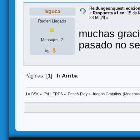
Re:dungeonquest: edicion
ivguca
«
Respuesta #1 en:
15 de M
23:59:29 »
Recien Llegado
muchas graci
Mensajes: 2
pasado no se
Páginas: [
1
]
Ir Arriba
La BSK
»
TALLERES
»
Print & Play
»
Juegos Gratuitos 
(Moderad