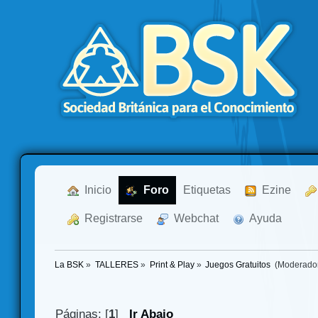
  Inicio
  Foro
Etiquetas
  Ezine
  Registrarse
  Webchat
  Ayuda
La BSK
»
TALLERES
»
Print & Play
»
Juegos Gratuitos 
(Moderado
Páginas: [
1
]
Ir Abajo