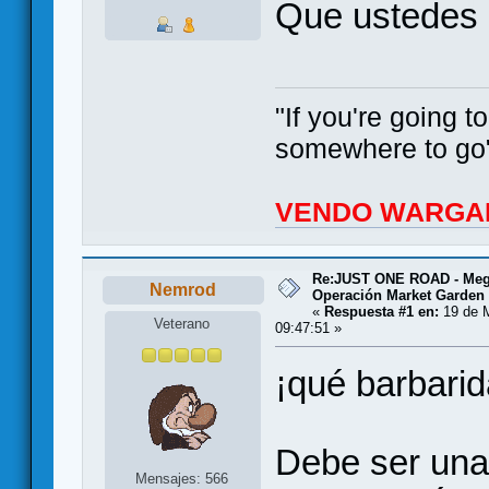
Que ustedes l
"If you're going 
somewhere to go"
VENDO WARGA
Re:JUST ONE ROAD - Meg
Nemrod
Operación Market Garden
«
Respuesta #1 en:
19 de M
Veterano
09:47:51 »
¡qué barbarid
Debe ser una 
Mensajes: 566