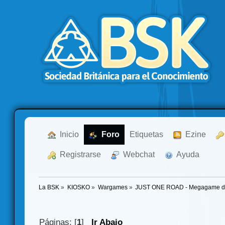
  Inicio
  Foro
Etiquetas
  Ezine
  Registrarse
  Webchat
  Ayuda
La BSK
»
KIOSKO
»
Wargames
»
JUST ONE ROAD - Megagame de 
Páginas: [
1
]
Ir Abajo