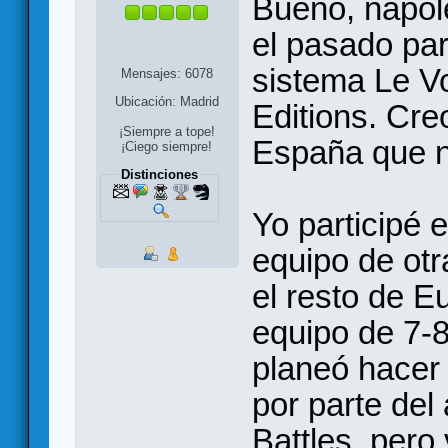
Bueno, napol
el pasado pa
sistema Le Vo
Mensajes: 6078
Ubicación: Madrid
Editions. Cre
¡Siempre a tope!
España que no
¡Ciego siempre!
Distinciones
Yo participé 
equipo de ot
el resto de E
equipo de 7-8
planeó hacer 
por parte del 
Battles, pero