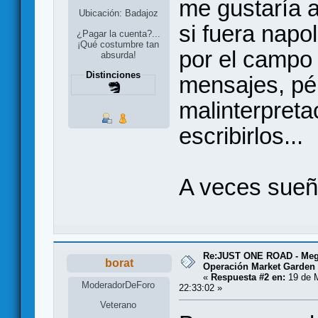
me gustaría a
Ubicación: Badajoz
si fuera napo
¿Pagar la cuenta?...
¡Qué costumbre tan
por el campo 
absurda!
Distinciones
mensajes, pé
malinterpreta
escribirlos...
A veces sueño
Re:JUST ONE ROAD - Meg
borat
Operación Market Garden
«
Respuesta #2 en:
19 de M
ModeradorDeForo
22:33:02 »
Veterano