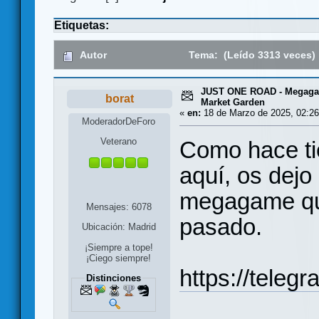
Etiquetas:
Autor
Tema: (Leído 3313 veces)
JUST ONE ROAD - Megagam
borat
Market Garden
«
en:
18 de Marzo de 2025, 02:26
ModeradorDeForo
Veterano
Como hace ti
aquí, os dejo
megagame que
Mensajes: 6078
pasado.
Ubicación: Madrid
¡Siempre a tope!
¡Ciego siempre!
https://teleg
Distinciones