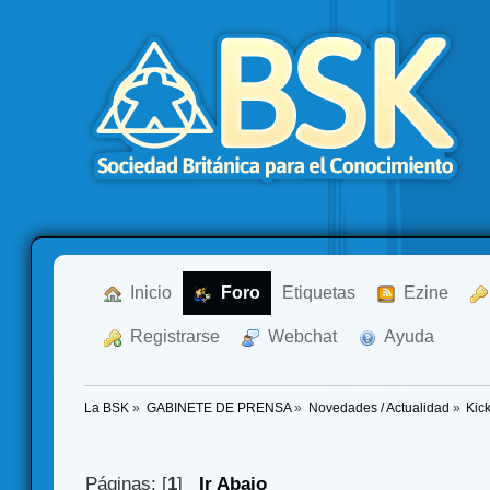
  Inicio
  Foro
Etiquetas
  Ezine
  Registrarse
  Webchat
  Ayuda
La BSK
»
GABINETE DE PRENSA
»
Novedades / Actualidad
»
Kick
Páginas: [
1
]
Ir Abajo