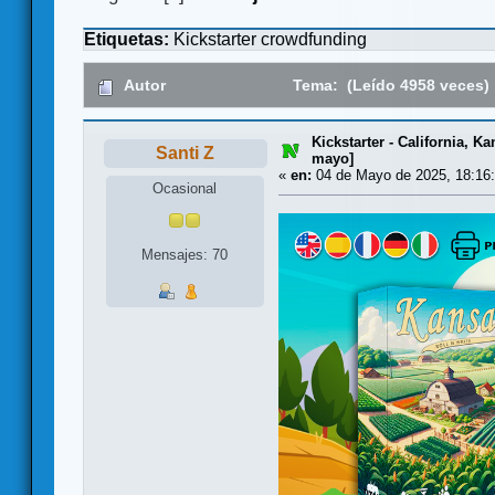
Etiquetas:
Kickstarter
crowdfunding
Autor
Tema: (Leído 4958 veces)
Kickstarter - California, K
Santi Z
mayo]
«
en:
04 de Mayo de 2025, 18:16:
Ocasional
Mensajes: 70