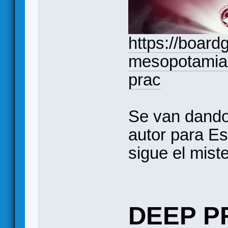
https://boar
mesopotamia-
prac
Se van dando 
autor para E
sigue el miste
DEEP P