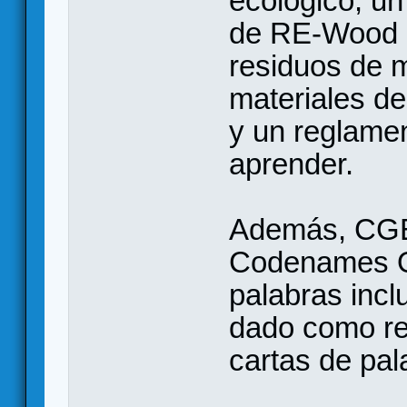
ecológico, un
de RE-Wood (
residuos de m
materiales d
y un reglamen
aprender.
Además, CGE 
Codenames Onl
palabras incl
dado como re
cartas de pa