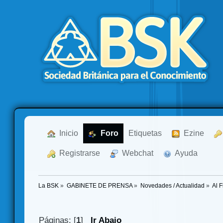
  Inicio
  Foro
Etiquetas
  Ezine
  Registrarse
  Webchat
  Ayuda
La BSK
»
GABINETE DE PRENSA
»
Novedades / Actualidad
»
Al F
Páginas: [
1
]
Ir Abajo