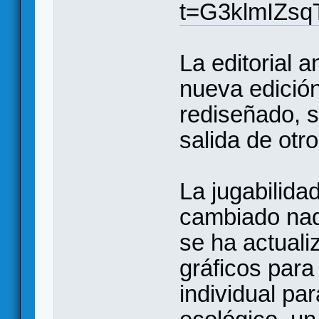
t=G3klmIZs
La editorial a
nueva edición
rediseñado, s
salida de otro
La jugabilid
cambiado nada
se ha actuali
gráficos para
individual pa