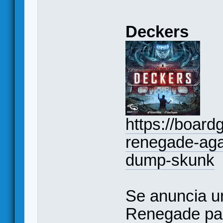
Deckers
https://boar
renegade-aga
dump-skunk
Se anuncia un
Renegade par