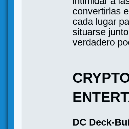
intimidar a l
convertirlas 
cada lugar pa
situarse junt
verdadero pod
CRYPTO
ENTERT
DC Deck-Bu