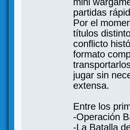
mini wargame
partidas rápi
Por el moment
títulos disti
conflicto his
formato comp
transportarlo
jugar sin nec
extensa.
Entre los pri
-Operación B
-La Batalla de