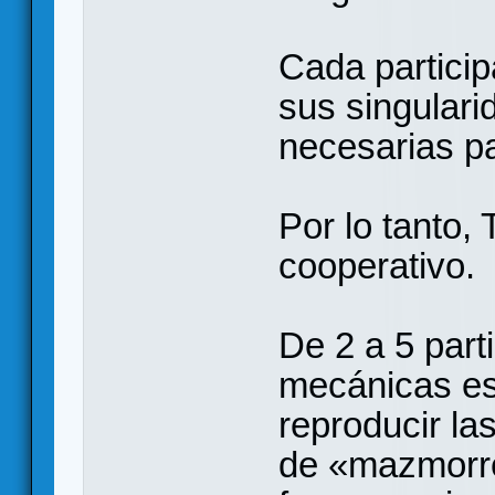
Cada partici
sus singulari
necesarias pa
Por lo tanto
cooperativo.
De 2 a 5 part
mecánicas es
reproducir la
de «mazmorre