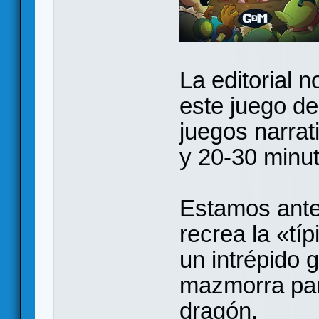
La editorial 
este juego d
juegos narrat
y 20-30 minut
Estamos ante
recrea la «típ
un intrépido 
mazmorra par
dragón.