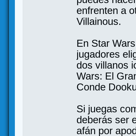
enfrenten a o
Villainous.
En Star Wars 
jugadores eli
dos villanos i
Wars: El Gran
Conde Dooku
Si juegas co
deberás ser e
afán por apod