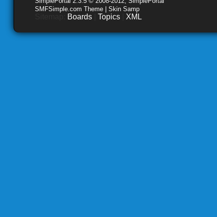
SimplePortal 2.3.5 © 2008-2012, SimplePortal
SMFSimple.com Theme | Skin Samp
Sitemap:
Boards
|
Topics
|
XML