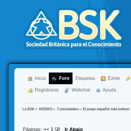
  Inicio
  Foro
Etiquetas
  Ezine
  Registrarse
  Webchat
  Ayuda
La BSK
»
KIOSKO
»
Curiosidades
»
El juego español más exitoso
Páginas:
<<
1
[
2
]
Ir Abajo