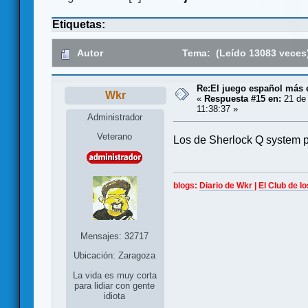
Etiquetas:
Autor
Tema: (Leído 13083 veces
Re:El juego español más 
Wkr
«
Respuesta #15 en:
21 de 
11:38:37 »
Administrador
Veterano
Los de Sherlock Q system p
blogs:
Diario de Wkr
|
El Club de l
Mensajes: 32717
Ubicación: Zaragoza
La vida es muy corta
para lidiar con gente
idiota