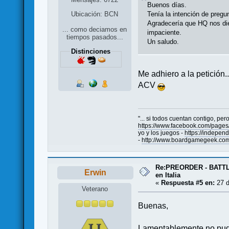
Buenos días.
Ubicación: BCN
Tenía la intención de preg
Agradecería que HQ nos die
... como deciamos en
impaciente.
tiempos pasados...
Un saludo.
Distinciones
Me adhiero a la petición..
ACV
"... si todos cuentan contigo, p
https://www.facebook.com/pag
yo y los juegos -
https://indepe
-
http://www.boardgamegeek.com
Re:PREORDER - BATTL
Erwin
en Italia
«
Respuesta #5 en:
27 d
Veterano
Buenas,
Lamentablemente no pudim