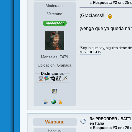
«
Respuesta #2 en:
25 d
Moderador
Veterano
¡Graciasss!!
¡venga que ya queda n
"Soy lo que soy, alguien debe de 
MIS JUEGOS
Mensajes: 7479
Ubicación: Granada
Distinciones
Re:PREORDER - BATTL
Warsage
en Italia
«
Respuesta #3 en:
26 d
Habitual