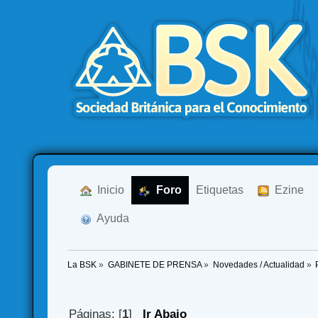
  Inicio
  Foro
Etiquetas
  Ezine
  Ayuda
La BSK
»
GABINETE DE PRENSA
»
Novedades / Actualidad
»
Páginas: [
1
]
Ir Abajo