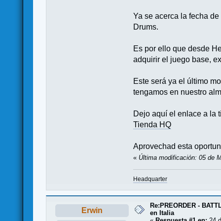
Ya se acerca la fecha de
Drums.
Es por ello que desde H
adquirir el juego base, 
Este será ya el último m
tengamos en nuestro alma
Dejo aquí el enlace a la 
Tienda HQ
Aprovechad esta oportu
«
Última modificación: 05 de 
Headquarter
Re:PREORDER - BATTL
Erwin
en Italia
«
Respuesta #1 en:
24 d