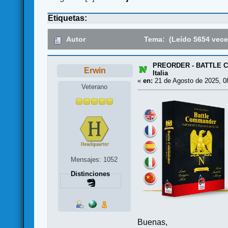
Etiquetas:
Autor
Tema: (Leído 5654 vece
PREORDER - BATTLE CO
Erwin
Italia
«
en:
21 de Agosto de 2025, 0
Veterano
Mensajes: 1052
Distinciones
Buenas,