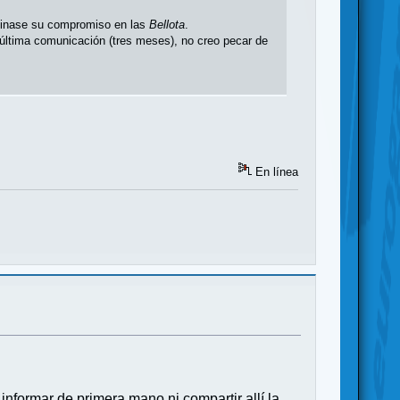
rminase su compromiso en las
Bellota
.
 última comunicación (tres meses), no creo pecar de
En línea
nformar de primera mano ni compartir allí la