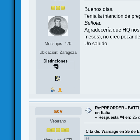
Buenos días.
Tenía la intención de pr
Bellota
.
Agradecería que HQ nos d
meses), no creo pecar de
Un saludo.
Mensajes: 170
Ubicación: Zaragoza
Distinciones
Re:PREORDER - BATTL
acv
en Italia
«
Respuesta #4 en:
26 d
Veterano
Cita de: Warsage en 26 de E
Mensajes: 6722