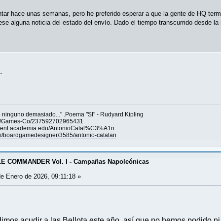
untar hace unas semanas, pero he preferido esperar a que la gente de HQ te
se alguna noticia del estado del envío. Dado el tiempo transcurrido desde la
.
ero ninguno demasiado..." .Poema "SI" - Rudyard Kipling
es/Games-Co/237592702965431
ndent.academia.edu/AntonioCatal%C3%A1n
/boardgamedesigner/3585/antonio-catalan
E COMMANDER Vol. I - Campañas Napoleónicas
e Enero de 2026, 09:11:18 »
os acudir a las Bellota este año, así que no hemos podido ni i