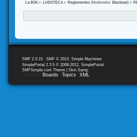
La BSK
»
LUDOTECA
»
Reglamentos
(Moderador:
Blacksad
) »
R
SMF 2.0.15
|
SMF © 2013
,
Simple Machines
SimplePortal 2.3.5 © 2008-2012, SimplePortal
SMFSimple.com Theme | Skin Samp
Sitemap:
Boards
|
Topics
|
XML