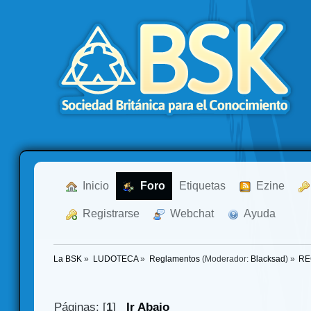
  Inicio
  Foro
Etiquetas
  Ezine
  Registrarse
  Webchat
  Ayuda
La BSK
»
LUDOTECA
»
Reglamentos
(Moderador:
Blacksad
) »
RE
Páginas: [
1
]
Ir Abajo