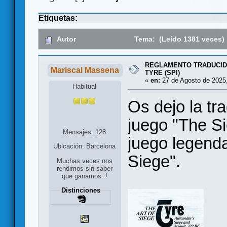
Etiquetas:
Autor
Tema: (Leído 1381 veces)
REGLAMENTO TRADUCID
Mariscal Massena
TYRE (SPI)
«
en:
27 de Agosto de 2025,
Habitual
Os dejo la tr
juego "The Si
Mensajes: 128
juego legenda
Ubicación: Barcelona
Siege".
Muchas veces nos
rendimos sin saber
que ganamos..!
Distinciones